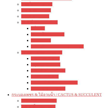
ว่านสี่ทิศ / amaryllis
อ๊อกซาลิส / Oxalis
พลับพลึง / crinum
ไม้หัวอื่นๆ / other bulbs
ลิลี่ / Lily
ซ่อนกลิ่น / polianthes
รักเร่ / dahlia
ดอกไม้จีน / hemerocallis / day lily
ไม้หน่อ ไม้เหง้า / rhizome
พุทธรักษา / canna
ปทุมมา / Curcuma
เฮลิโคเนีย / Heliconia
ดาหลา / etlingera
มหาหงส์ / สเลเต / hedychium
ขิง / Alpinia Purpurata
กระบองเพชร & ไม้อวบน้ำ / CACTUS & SUCCULENT
กระบองเพชร / Cactus
ไม้อวบน้ำ / Succulent