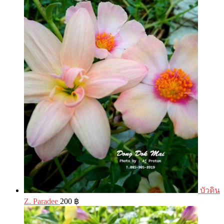
บัวดิน
Z. Paradee
200
฿