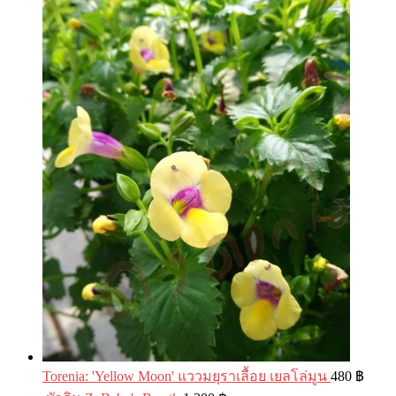
Torenia: 'Yellow Moon' แววมยุราเลื้อย เยลโล่มูน
480
฿