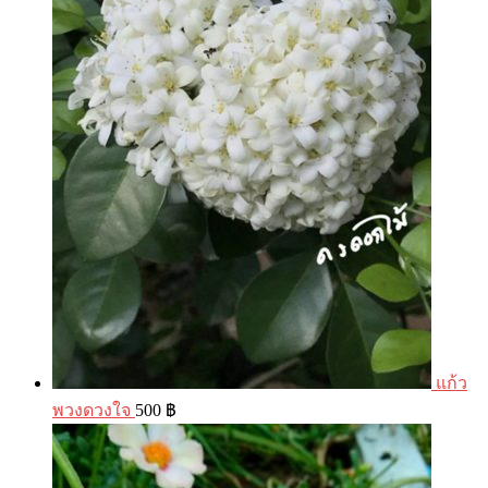
แก้ว
พวงดวงใจ
500
฿