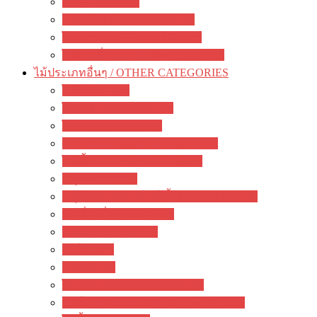
กล้วยไม้ / orchid
รองเท้านารี / paphiopedilum
ไม้ดอกหอม / Fragrant flowers
ไม้ดอกอื่นๆ / other flowering plants
ไม้ประเภทอื่นๆ / OTHER CATEGORIES
ไม้ยืนต้น / tree
ไม้ประดับ / garden plant
ไม้มงคล / lucky plant
บอนไซ & ไม้แคระ / Bonsai Plant
ไม้เลื้อย / Climbers & Creepers
สมุนไพร / herbs
สมุนไพรสำหรับสัตว์เลี้ยง / Herbs For Pets
มะเดื่อฝรั่ง / Ficus & Fig
ผัก / Vegetable Plants
เฟิร์น / fern
มอส / moss
ไม้กินแมลง / carnivorous plant
ปาล์ม ปรง และ สน / palm cycas & pine