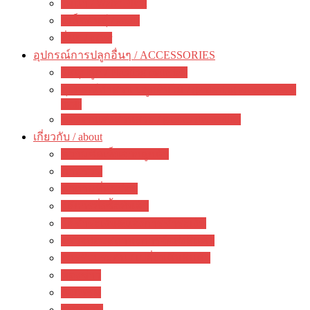
ไม้น้ำ / Water Plant
เมล็ดพันธุ์ / seeds
อื่นๆ / other
อุปกรณ์การปลูกอื่นๆ / ACCESSORIES
วัสดุปลูก / Planting materials
อุปกรณ์ทำสวน ปลูกต้นไม้ / gardening accessories +
tools
ของตกแต่งสวนสวย / garden decoration
เกี่ยวกับ / about
ความคิดเห็นจากลูกค้า
ภาพรวม
คำถามที่พบบ่อย
วิธีการสั่งซื้อสินค้า
วิธีชำระเงิน&แจ้งการชำระเงิน
ตรวจสอบสถานะการจัดส่งสินค้า
การรับประกัน / เปลี่ยนคืนสินค้า
ห้องข่าว
กิจกรรม
บทความ