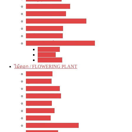
อะคิมิเนส / Achimenes
ซินนิงเจีย / Sinningia
สเตรปโตคาร์ปัส / Streptocapus
โคเฮเลีย / Kohleria
อัลโซเบีย / Alsobia
เจสเนอร์เรีย อื่นๆ / other Gesneriads
Smithiantha
Seemania
Nematanthus
ไม้ดอก / FLOWERING PLANT
มะลิ / jasmine
พุด / gardenia
ลีลาวดี / plumeria
ชวนชม / adenium
กุหลาบ / rose
ชบา / Hibiscus
โฮย่า / Hoya
กล้วยไม้ดิน / ground orchid