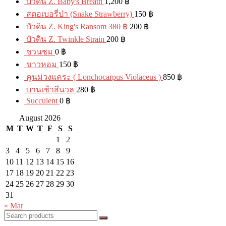
บัวดิน Z. Baby's Breath
1,200
฿
สตอเบอรี่ป่า (Snake Strawberry)
150
฿
บัวดิน Z. King's Ransom
380
฿
200
฿
บัวดิน Z. Twinkle Strain
200
฿
ชวนชม
0
฿
ขาวหอม
150
฿
คูนม่วงแคระ ( Lonchocarpus Violaceus )
850
฿
บานเช้าสีนวล
280
฿
Succulent
0
฿
August 2026
M
T
W
T
F
S
S
1
2
3
4
5
6
7
8
9
10
11
12
13
14
15
16
17
18
19
20
21
22
23
24
25
26
27
28
29
30
31
« Mar