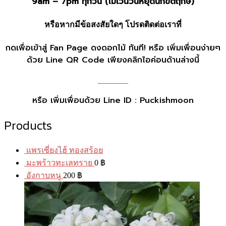
9am – 7pm ทุกวัน (ไม่เว้นวันหยุดนักขัตฤกษ์)
หรือหากมีข้อสงสัยใดๆ โปรดติดต่อเราที่
กดเพื่อเข้าสู่ Fan Page ดงดอกไม้ ทันที! หรือ เพิ่มเพื่อนง่ายๆ
ด้วย Line QR Code เพียงคลิกไอค่อนด้านล่างนี้
หรือ เพิ่มเพื่อนด้วย Line ID : Puckishmoon
Products
แพรเซี่ยงไฮ้ ทองสร้อย
มะพร้าวทะเลทราย
0
฿
อังกาบหนู
200
฿