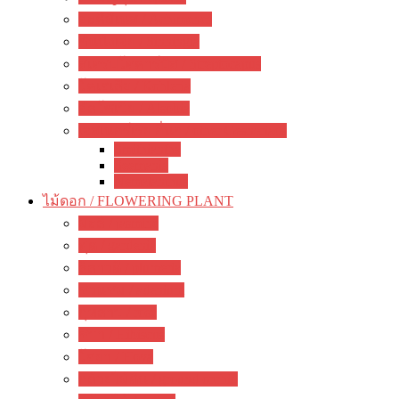
อะคิมิเนส / Achimenes
ซินนิงเจีย / Sinningia
สเตรปโตคาร์ปัส / Streptocapus
โคเฮเลีย / Kohleria
อัลโซเบีย / Alsobia
เจสเนอร์เรีย อื่นๆ / other Gesneriads
Smithiantha
Seemania
Nematanthus
ไม้ดอก / FLOWERING PLANT
มะลิ / jasmine
พุด / gardenia
ลีลาวดี / plumeria
ชวนชม / adenium
กุหลาบ / rose
ชบา / Hibiscus
โฮย่า / Hoya
กล้วยไม้ดิน / ground orchid