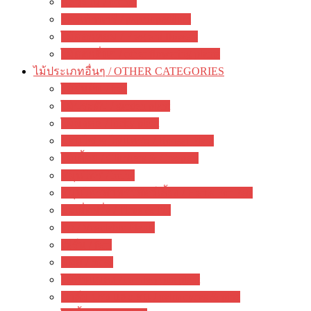
กล้วยไม้ / orchid
รองเท้านารี / paphiopedilum
ไม้ดอกหอม / Fragrant flowers
ไม้ดอกอื่นๆ / other flowering plants
ไม้ประเภทอื่นๆ / OTHER CATEGORIES
ไม้ยืนต้น / tree
ไม้ประดับ / garden plant
ไม้มงคล / lucky plant
บอนไซ & ไม้แคระ / Bonsai Plant
ไม้เลื้อย / Climbers & Creepers
สมุนไพร / herbs
สมุนไพรสำหรับสัตว์เลี้ยง / Herbs For Pets
มะเดื่อฝรั่ง / Ficus & Fig
ผัก / Vegetable Plants
เฟิร์น / fern
มอส / moss
ไม้กินแมลง / carnivorous plant
ปาล์ม ปรง และ สน / palm cycas & pine