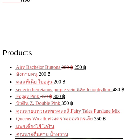
หรือ
Products
Airy Bachelor Buttons
280
฿
250
฿
อังกาบหนู
200
฿
ดอสทีเนีย ใบองุ่น
200
฿
senecio herreianus purple vein และ lenophyllum
480
฿
Foggy Pink
350
฿
300
฿
บัวดิน Z. Double Pink
350
฿
คุณนายแหวนเพชรคละสี,Fairy Tales Purslane Mix
Queens Wreath,พวงครามออสเตรเลีย
350
฿
แพรเซี่ยงไฮ้ ไอริน
คุณนายตื่นสาย น้ำหวาน