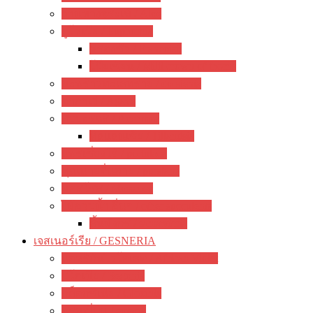
ว่านหางจระเข้ / Aloe
ยูโฟเบีย / Euphorbia
ฟรองซัว / Francoisii
โป๊ยเซียน / Milii crown of thorns
มะพร้าวทะเลทราย / dorstenia
อากาเว่ / Agave
สับปะรดสี / Aechmea
ทิลแลนเซีย / Tillandsia
แพรเซี่ยงไฮ้ / portulaca
คุณนายตื่นสาย / purslane
มอสโรส / Mossrose
ไม้อวบน้ำ อื่นๆ / other succulents
ลิ้นมังกร / sansevieria
เจสเนอร์เรีย / GESNERIA
แอฟริกันไวโอเลต / African Violet
บีโกเนีย / Begonia
กล็อกซิเนีย / Gloxinia
พรมญี่ปุ่น / episcia