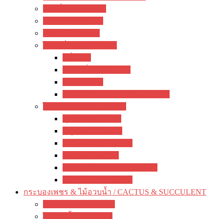
ว่านสี่ทิศ / amaryllis
อ๊อกซาลิส / Oxalis
พลับพลึง / crinum
ไม้หัวอื่นๆ / other bulbs
ลิลี่ / Lily
ซ่อนกลิ่น / polianthes
รักเร่ / dahlia
ดอกไม้จีน / hemerocallis / day lily
ไม้หน่อ ไม้เหง้า / rhizome
พุทธรักษา / canna
ปทุมมา / Curcuma
เฮลิโคเนีย / Heliconia
ดาหลา / etlingera
มหาหงส์ / สเลเต / hedychium
ขิง / Alpinia Purpurata
กระบองเพชร & ไม้อวบน้ำ / CACTUS & SUCCULENT
กระบองเพชร / Cactus
ไม้อวบน้ำ / Succulent