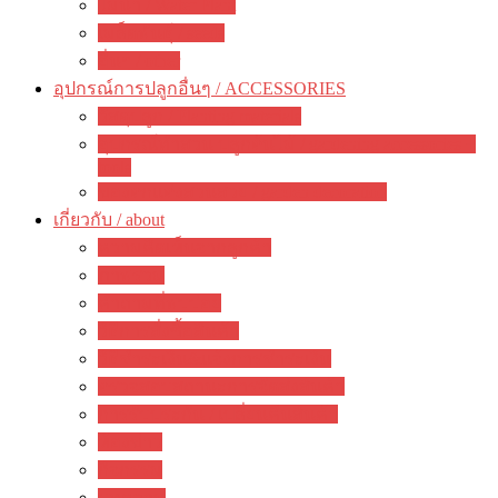
ไม้น้ำ / Water Plant
เมล็ดพันธุ์ / seeds
อื่นๆ / other
อุปกรณ์การปลูกอื่นๆ / ACCESSORIES
วัสดุปลูก / Planting materials
อุปกรณ์ทำสวน ปลูกต้นไม้ / gardening accessories +
tools
ของตกแต่งสวนสวย / garden decoration
เกี่ยวกับ / about
ความคิดเห็นจากลูกค้า
ภาพรวม
คำถามที่พบบ่อย
วิธีการสั่งซื้อสินค้า
วิธีชำระเงิน&แจ้งการชำระเงิน
ตรวจสอบสถานะการจัดส่งสินค้า
การรับประกัน / เปลี่ยนคืนสินค้า
ห้องข่าว
กิจกรรม
บทความ