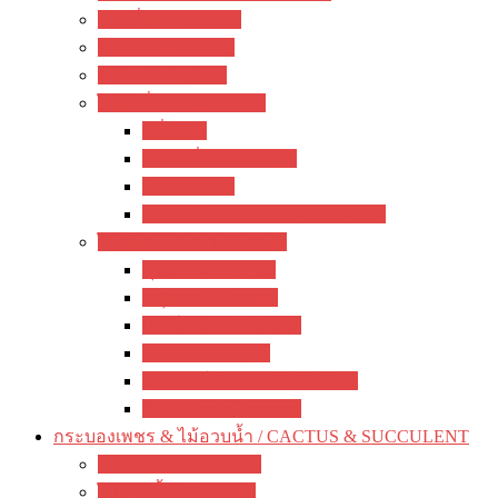
ว่านสี่ทิศ / amaryllis
อ๊อกซาลิส / Oxalis
พลับพลึง / crinum
ไม้หัวอื่นๆ / other bulbs
ลิลี่ / Lily
ซ่อนกลิ่น / polianthes
รักเร่ / dahlia
ดอกไม้จีน / hemerocallis / day lily
ไม้หน่อ ไม้เหง้า / rhizome
พุทธรักษา / canna
ปทุมมา / Curcuma
เฮลิโคเนีย / Heliconia
ดาหลา / etlingera
มหาหงส์ / สเลเต / hedychium
ขิง / Alpinia Purpurata
กระบองเพชร & ไม้อวบน้ำ / CACTUS & SUCCULENT
กระบองเพชร / Cactus
ไม้อวบน้ำ / Succulent