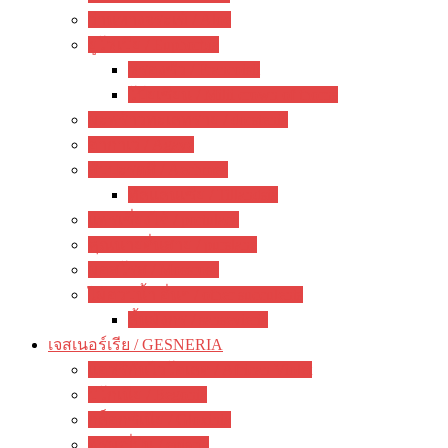
ว่านหางจระเข้ / Aloe
ยูโฟเบีย / Euphorbia
ฟรองซัว / Francoisii
โป๊ยเซียน / Milii crown of thorns
มะพร้าวทะเลทราย / dorstenia
อากาเว่ / Agave
สับปะรดสี / Aechmea
ทิลแลนเซีย / Tillandsia
แพรเซี่ยงไฮ้ / portulaca
คุณนายตื่นสาย / purslane
มอสโรส / Mossrose
ไม้อวบน้ำ อื่นๆ / other succulents
ลิ้นมังกร / sansevieria
เจสเนอร์เรีย / GESNERIA
แอฟริกันไวโอเลต / African Violet
บีโกเนีย / Begonia
กล็อกซิเนีย / Gloxinia
พรมญี่ปุ่น / episcia