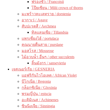
ฟรองซัว / Francoisii
โป๊ยเซียน / Milii crown of thorns
มะพร้าวทะเลทราย / dorstenia
อากาเว่ / Agave
สับปะรดสี / Aechmea
ทิลแลนเซีย / Tillandsia
แพรเซี่ยงไฮ้ / portulaca
คุณนายตื่นสาย / purslane
มอสโรส / Mossrose
ไม้อวบน้ำ อื่นๆ / other succulents
ลิ้นมังกร / sansevieria
เจสเนอร์เรีย / GESNERIA
แอฟริกันไวโอเลต / African Violet
บีโกเนีย / Begonia
กล็อกซิเนีย / Gloxinia
พรมญี่ปุ่น / episcia
อะคิมิเนส / Achimenes
ซินนิงเจีย / Sinningia