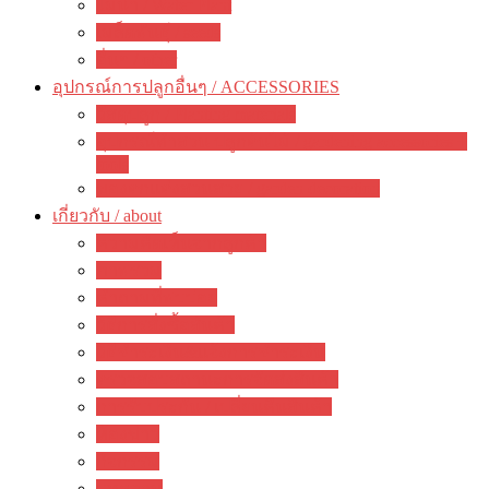
ไม้น้ำ / Water Plant
เมล็ดพันธุ์ / seeds
อื่นๆ / other
อุปกรณ์การปลูกอื่นๆ / ACCESSORIES
วัสดุปลูก / Planting materials
อุปกรณ์ทำสวน ปลูกต้นไม้ / gardening accessories +
tools
ของตกแต่งสวนสวย / garden decoration
เกี่ยวกับ / about
ความคิดเห็นจากลูกค้า
ภาพรวม
คำถามที่พบบ่อย
วิธีการสั่งซื้อสินค้า
วิธีชำระเงิน&แจ้งการชำระเงิน
ตรวจสอบสถานะการจัดส่งสินค้า
การรับประกัน / เปลี่ยนคืนสินค้า
ห้องข่าว
กิจกรรม
บทความ