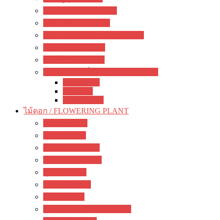
อะคิมิเนส / Achimenes
ซินนิงเจีย / Sinningia
สเตรปโตคาร์ปัส / Streptocapus
โคเฮเลีย / Kohleria
อัลโซเบีย / Alsobia
เจสเนอร์เรีย อื่นๆ / other Gesneriads
Smithiantha
Seemania
Nematanthus
ไม้ดอก / FLOWERING PLANT
มะลิ / jasmine
พุด / gardenia
ลีลาวดี / plumeria
ชวนชม / adenium
กุหลาบ / rose
ชบา / Hibiscus
โฮย่า / Hoya
กล้วยไม้ดิน / ground orchid