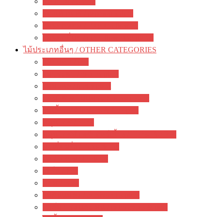
กล้วยไม้ / orchid
รองเท้านารี / paphiopedilum
ไม้ดอกหอม / Fragrant flowers
ไม้ดอกอื่นๆ / other flowering plants
ไม้ประเภทอื่นๆ / OTHER CATEGORIES
ไม้ยืนต้น / tree
ไม้ประดับ / garden plant
ไม้มงคล / lucky plant
บอนไซ & ไม้แคระ / Bonsai Plant
ไม้เลื้อย / Climbers & Creepers
สมุนไพร / herbs
สมุนไพรสำหรับสัตว์เลี้ยง / Herbs For Pets
มะเดื่อฝรั่ง / Ficus & Fig
ผัก / Vegetable Plants
เฟิร์น / fern
มอส / moss
ไม้กินแมลง / carnivorous plant
ปาล์ม ปรง และ สน / palm cycas & pine