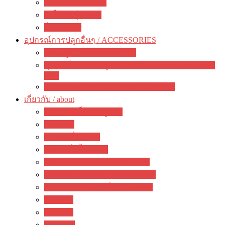
ไม้น้ำ / Water Plant
เมล็ดพันธุ์ / seeds
อื่นๆ / other
อุปกรณ์การปลูกอื่นๆ / ACCESSORIES
วัสดุปลูก / Planting materials
อุปกรณ์ทำสวน ปลูกต้นไม้ / gardening accessories +
tools
ของตกแต่งสวนสวย / garden decoration
เกี่ยวกับ / about
ความคิดเห็นจากลูกค้า
ภาพรวม
คำถามที่พบบ่อย
วิธีการสั่งซื้อสินค้า
วิธีชำระเงิน&แจ้งการชำระเงิน
ตรวจสอบสถานะการจัดส่งสินค้า
การรับประกัน / เปลี่ยนคืนสินค้า
ห้องข่าว
กิจกรรม
บทความ