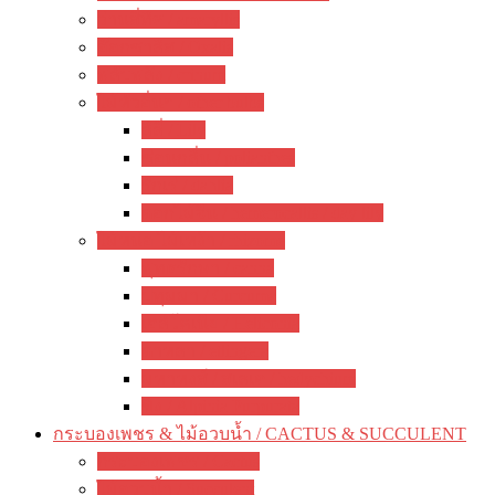
ว่านสี่ทิศ / amaryllis
อ๊อกซาลิส / Oxalis
พลับพลึง / crinum
ไม้หัวอื่นๆ / other bulbs
ลิลี่ / Lily
ซ่อนกลิ่น / polianthes
รักเร่ / dahlia
ดอกไม้จีน / hemerocallis / day lily
ไม้หน่อ ไม้เหง้า / rhizome
พุทธรักษา / canna
ปทุมมา / Curcuma
เฮลิโคเนีย / Heliconia
ดาหลา / etlingera
มหาหงส์ / สเลเต / hedychium
ขิง / Alpinia Purpurata
กระบองเพชร & ไม้อวบน้ำ / CACTUS & SUCCULENT
กระบองเพชร / Cactus
ไม้อวบน้ำ / Succulent