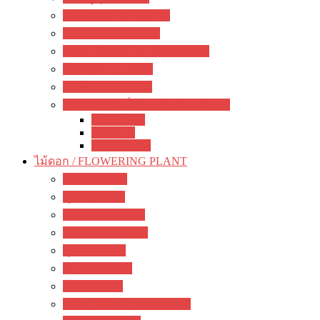
อะคิมิเนส / Achimenes
ซินนิงเจีย / Sinningia
สเตรปโตคาร์ปัส / Streptocapus
โคเฮเลีย / Kohleria
อัลโซเบีย / Alsobia
เจสเนอร์เรีย อื่นๆ / other Gesneriads
Smithiantha
Seemania
Nematanthus
ไม้ดอก / FLOWERING PLANT
มะลิ / jasmine
พุด / gardenia
ลีลาวดี / plumeria
ชวนชม / adenium
กุหลาบ / rose
ชบา / Hibiscus
โฮย่า / Hoya
กล้วยไม้ดิน / ground orchid