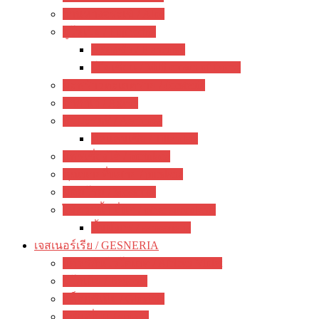
ว่านหางจระเข้ / Aloe
ยูโฟเบีย / Euphorbia
ฟรองซัว / Francoisii
โป๊ยเซียน / Milii crown of thorns
มะพร้าวทะเลทราย / dorstenia
อากาเว่ / Agave
สับปะรดสี / Aechmea
ทิลแลนเซีย / Tillandsia
แพรเซี่ยงไฮ้ / portulaca
คุณนายตื่นสาย / purslane
มอสโรส / Mossrose
ไม้อวบน้ำ อื่นๆ / other succulents
ลิ้นมังกร / sansevieria
เจสเนอร์เรีย / GESNERIA
แอฟริกันไวโอเลต / African Violet
บีโกเนีย / Begonia
กล็อกซิเนีย / Gloxinia
พรมญี่ปุ่น / episcia