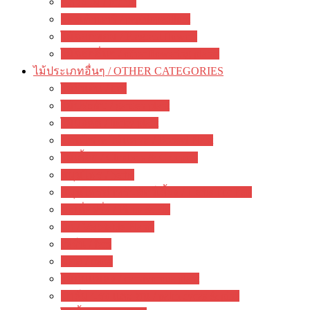
กล้วยไม้ / orchid
รองเท้านารี / paphiopedilum
ไม้ดอกหอม / Fragrant flowers
ไม้ดอกอื่นๆ / other flowering plants
ไม้ประเภทอื่นๆ / OTHER CATEGORIES
ไม้ยืนต้น / tree
ไม้ประดับ / garden plant
ไม้มงคล / lucky plant
บอนไซ & ไม้แคระ / Bonsai Plant
ไม้เลื้อย / Climbers & Creepers
สมุนไพร / herbs
สมุนไพรสำหรับสัตว์เลี้ยง / Herbs For Pets
มะเดื่อฝรั่ง / Ficus & Fig
ผัก / Vegetable Plants
เฟิร์น / fern
มอส / moss
ไม้กินแมลง / carnivorous plant
ปาล์ม ปรง และ สน / palm cycas & pine