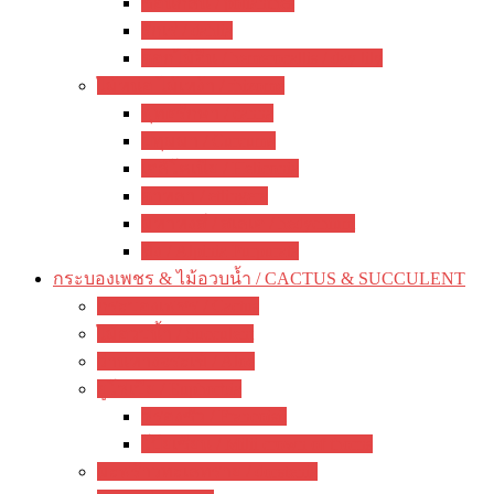
ซ่อนกลิ่น / polianthes
รักเร่ / dahlia
ดอกไม้จีน / hemerocallis / day lily
ไม้หน่อ ไม้เหง้า / rhizome
พุทธรักษา / canna
ปทุมมา / Curcuma
เฮลิโคเนีย / Heliconia
ดาหลา / etlingera
มหาหงส์ / สเลเต / hedychium
ขิง / Alpinia Purpurata
กระบองเพชร & ไม้อวบน้ำ / CACTUS & SUCCULENT
กระบองเพชร / Cactus
ไม้อวบน้ำ / Succulent
ว่านหางจระเข้ / Aloe
ยูโฟเบีย / Euphorbia
ฟรองซัว / Francoisii
โป๊ยเซียน / Milii crown of thorns
มะพร้าวทะเลทราย / dorstenia