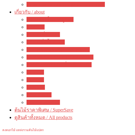
ของตกแต่งสวนสวย / garden decoration
เกี่ยวกับ / about
ความคิดเห็นจากลูกค้า
ภาพรวม
คำถามที่พบบ่อย
วิธีการสั่งซื้อสินค้า
วิธีชำระเงิน&แจ้งการชำระเงิน
ตรวจสอบสถานะการจัดส่งสินค้า
การรับประกัน / เปลี่ยนคืนสินค้า
ห้องข่าว
กิจกรรม
บทความ
คณะทำงาน
ติดต่อ ดงดอกไม้
ต้นไม้ราคาพิเศษ / SuperSave
ดูสินค้าทั้งหมด / All products
ดงดอกไม้ แหล่งรวมต้นไม้แปลก