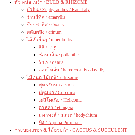
หัว หน่อ เหง้า / BULB & RHIZOME
บัวดิน / Zephyranthes / Rain Lily
ว่านสี่ทิศ / amaryllis
อ๊อกซาลิส / Oxalis
พลับพลึง / crinum
ไม้หัวอื่นๆ / other bulbs
ลิลี่ / Lily
ซ่อนกลิ่น / polianthes
รักเร่ / dahlia
ดอกไม้จีน / hemerocallis / day lily
ไม้หน่อ ไม้เหง้า / rhizome
พุทธรักษา / canna
ปทุมมา / Curcuma
เฮลิโคเนีย / Heliconia
ดาหลา / etlingera
มหาหงส์ / สเลเต / hedychium
ขิง / Alpinia Purpurata
กระบองเพชร & ไม้อวบน้ำ / CACTUS & SUCCULENT