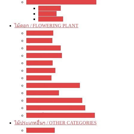
เจสเนอร์เรีย อื่นๆ / other Gesneriads
Smithiantha
Seemania
Nematanthus
ไม้ดอก / FLOWERING PLANT
มะลิ / jasmine
พุด / gardenia
ลีลาวดี / plumeria
ชวนชม / adenium
กุหลาบ / rose
ชบา / Hibiscus
โฮย่า / Hoya
กล้วยไม้ดิน / ground orchid
กล้วยไม้ / orchid
รองเท้านารี / paphiopedilum
ไม้ดอกหอม / Fragrant flowers
ไม้ดอกอื่นๆ / other flowering plants
ไม้ประเภทอื่นๆ / OTHER CATEGORIES
ไม้ยืนต้น / tree