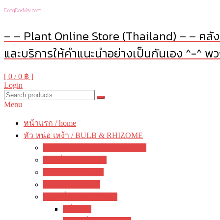
DongDokMai.com
– – Plant Online Store (Thailand) – – คลังต
และบริการให้คำแนะนำอย่างเป็นกันเอง ^-^ พวก
[ 0 /
0 ฿
]
Login
Menu
หน้าแรก / home
หัว หน่อ เหง้า / BULB & RHIZOME
บัวดิน / Zephyranthes / Rain Lily
ว่านสี่ทิศ / amaryllis
อ๊อกซาลิส / Oxalis
พลับพลึง / crinum
ไม้หัวอื่นๆ / other bulbs
ลิลี่ / Lily