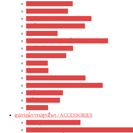
ไม้ประดับ / garden plant
ไม้มงคล / lucky plant
บอนไซ & ไม้แคระ / Bonsai Plant
ไม้เลื้อย / Climbers & Creepers
สมุนไพร / herbs
สมุนไพรสำหรับสัตว์เลี้ยง / Herbs For Pets
มะเดื่อฝรั่ง / Ficus & Fig
ผัก / Vegetable Plants
เฟิร์น / fern
มอส / moss
ไม้กินแมลง / carnivorous plant
ปาล์ม ปรง และ สน / palm cycas & pine
ไม้น้ำ / Water Plant
เมล็ดพันธุ์ / seeds
อื่นๆ / other
อุปกรณ์การปลูกอื่นๆ / ACCESSORIES
วัสดุปลูก / Planting materials
อุปกรณ์ทำสวน ปลูกต้นไม้ / gardening accessories + to