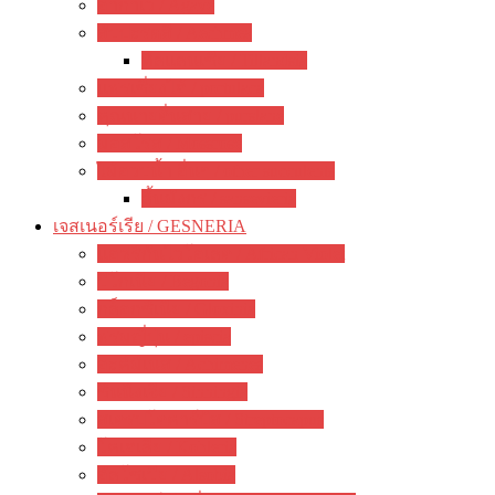
อากาเว่ / Agave
สับปะรดสี / Aechmea
ทิลแลนเซีย / Tillandsia
แพรเซี่ยงไฮ้ / portulaca
คุณนายตื่นสาย / purslane
มอสโรส / Mossrose
ไม้อวบน้ำ อื่นๆ / other succulents
ลิ้นมังกร / sansevieria
เจสเนอร์เรีย / GESNERIA
แอฟริกันไวโอเลต / African Violet
บีโกเนีย / Begonia
กล็อกซิเนีย / Gloxinia
พรมญี่ปุ่น / episcia
อะคิมิเนส / Achimenes
ซินนิงเจีย / Sinningia
สเตรปโตคาร์ปัส / Streptocapus
โคเฮเลีย / Kohleria
อัลโซเบีย / Alsobia