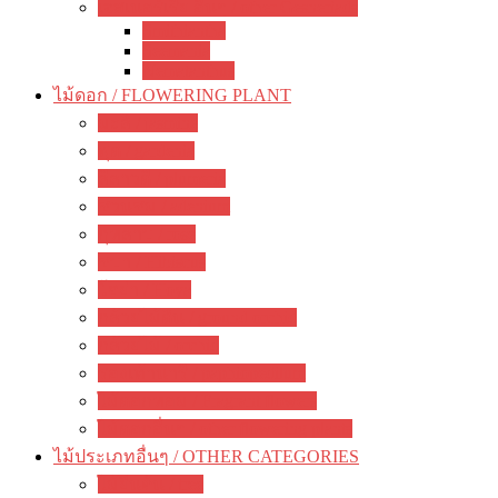
เจสเนอร์เรีย อื่นๆ / other Gesneriads
Smithiantha
Seemania
Nematanthus
ไม้ดอก / FLOWERING PLANT
มะลิ / jasmine
พุด / gardenia
ลีลาวดี / plumeria
ชวนชม / adenium
กุหลาบ / rose
ชบา / Hibiscus
โฮย่า / Hoya
กล้วยไม้ดิน / ground orchid
กล้วยไม้ / orchid
รองเท้านารี / paphiopedilum
ไม้ดอกหอม / Fragrant flowers
ไม้ดอกอื่นๆ / other flowering plants
ไม้ประเภทอื่นๆ / OTHER CATEGORIES
ไม้ยืนต้น / tree