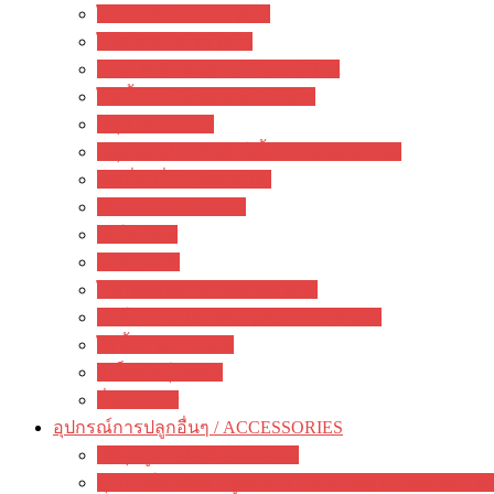
ไม้ประดับ / garden plant
ไม้มงคล / lucky plant
บอนไซ & ไม้แคระ / Bonsai Plant
ไม้เลื้อย / Climbers & Creepers
สมุนไพร / herbs
สมุนไพรสำหรับสัตว์เลี้ยง / Herbs For Pets
มะเดื่อฝรั่ง / Ficus & Fig
ผัก / Vegetable Plants
เฟิร์น / fern
มอส / moss
ไม้กินแมลง / carnivorous plant
ปาล์ม ปรง และ สน / palm cycas & pine
ไม้น้ำ / Water Plant
เมล็ดพันธุ์ / seeds
อื่นๆ / other
อุปกรณ์การปลูกอื่นๆ / ACCESSORIES
วัสดุปลูก / Planting materials
อุปกรณ์ทำสวน ปลูกต้นไม้ / gardening accessories + to