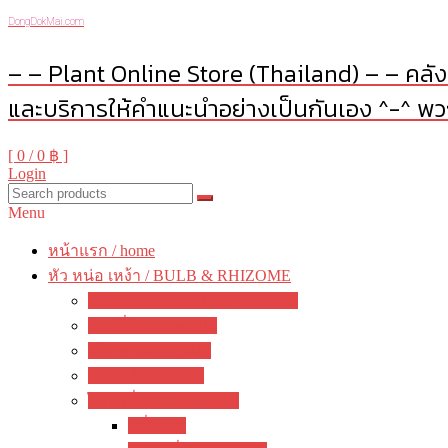
DongDokMai.com
– – Plant Online Store (Thailand) – – คลังต
และบริการให้คำแนะนำอย่างเป็นกันเอง ^-^ พวก
[ 0 /
0 ฿
]
Login
Menu
หน้าแรก / home
หัว หน่อ เหง้า / BULB & RHIZOME
บัวดิน / Zephyranthes / Rain Lily
ว่านสี่ทิศ / amaryllis
อ๊อกซาลิส / Oxalis
พลับพลึง / crinum
ไม้หัวอื่นๆ / other bulbs
ลิลี่ / Lily