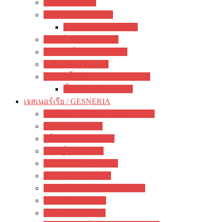
อากาเว่ / Agave
สับปะรดสี / Aechmea
ทิลแลนเซีย / Tillandsia
แพรเซี่ยงไฮ้ / portulaca
คุณนายตื่นสาย / purslane
มอสโรส / Mossrose
ไม้อวบน้ำ อื่นๆ / other succulents
ลิ้นมังกร / sansevieria
เจสเนอร์เรีย / GESNERIA
แอฟริกันไวโอเลต / African Violet
บีโกเนีย / Begonia
กล็อกซิเนีย / Gloxinia
พรมญี่ปุ่น / episcia
อะคิมิเนส / Achimenes
ซินนิงเจีย / Sinningia
สเตรปโตคาร์ปัส / Streptocapus
โคเฮเลีย / Kohleria
อัลโซเบีย / Alsobia