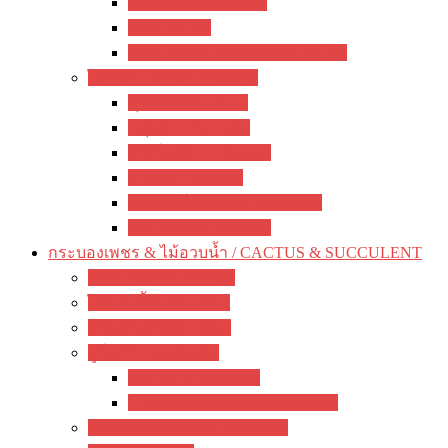
ซ่อนกลิ่น / polianthes
รักเร่ / dahlia
ดอกไม้จีน / hemerocallis / day lily
ไม้หน่อ ไม้เหง้า / rhizome
พุทธรักษา / canna
ปทุมมา / Curcuma
เฮลิโคเนีย / Heliconia
ดาหลา / etlingera
มหาหงส์ / สเลเต / hedychium
ขิง / Alpinia Purpurata
กระบองเพชร & ไม้อวบน้ำ / CACTUS & SUCCULENT
กระบองเพชร / Cactus
ไม้อวบน้ำ / Succulent
ว่านหางจระเข้ / Aloe
ยูโฟเบีย / Euphorbia
ฟรองซัว / Francoisii
โป๊ยเซียน / Milii crown of thorns
มะพร้าวทะเลทราย / dorstenia