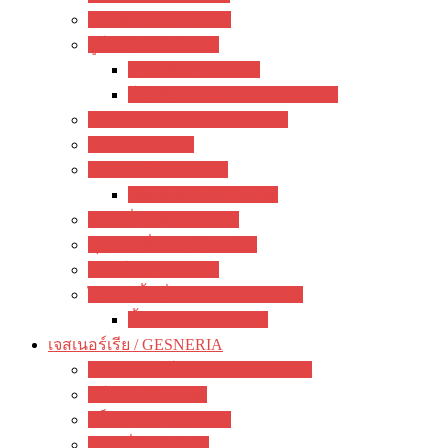
ว่านหางจระเข้ / Aloe
ยูโฟเบีย / Euphorbia
ฟรองซัว / Francoisii
โป๊ยเซียน / Milii crown of thorns
มะพร้าวทะเลทราย / dorstenia
อากาเว่ / Agave
สับปะรดสี / Aechmea
ทิลแลนเซีย / Tillandsia
แพรเซี่ยงไฮ้ / portulaca
คุณนายตื่นสาย / purslane
มอสโรส / Mossrose
ไม้อวบน้ำ อื่นๆ / other succulents
ลิ้นมังกร / sansevieria
เจสเนอร์เรีย / GESNERIA
แอฟริกันไวโอเลต / African Violet
บีโกเนีย / Begonia
กล็อกซิเนีย / Gloxinia
พรมญี่ปุ่น / episcia