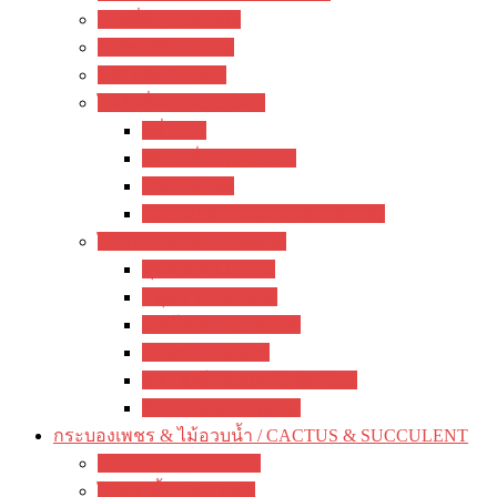
ว่านสี่ทิศ / amaryllis
อ๊อกซาลิส / Oxalis
พลับพลึง / crinum
ไม้หัวอื่นๆ / other bulbs
ลิลี่ / Lily
ซ่อนกลิ่น / polianthes
รักเร่ / dahlia
ดอกไม้จีน / hemerocallis / day lily
ไม้หน่อ ไม้เหง้า / rhizome
พุทธรักษา / canna
ปทุมมา / Curcuma
เฮลิโคเนีย / Heliconia
ดาหลา / etlingera
มหาหงส์ / สเลเต / hedychium
ขิง / Alpinia Purpurata
กระบองเพชร & ไม้อวบน้ำ / CACTUS & SUCCULENT
กระบองเพชร / Cactus
ไม้อวบน้ำ / Succulent