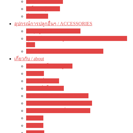
ไม้น้ำ / Water Plant
เมล็ดพันธุ์ / seeds
อื่นๆ / other
อุปกรณ์การปลูกอื่นๆ / ACCESSORIES
วัสดุปลูก / Planting materials
อุปกรณ์ทำสวน ปลูกต้นไม้ / gardening accessories +
tools
ของตกแต่งสวนสวย / garden decoration
เกี่ยวกับ / about
ความคิดเห็นจากลูกค้า
ภาพรวม
คำถามที่พบบ่อย
วิธีการสั่งซื้อสินค้า
วิธีชำระเงิน&แจ้งการชำระเงิน
ตรวจสอบสถานะการจัดส่งสินค้า
การรับประกัน / เปลี่ยนคืนสินค้า
ห้องข่าว
กิจกรรม
บทความ