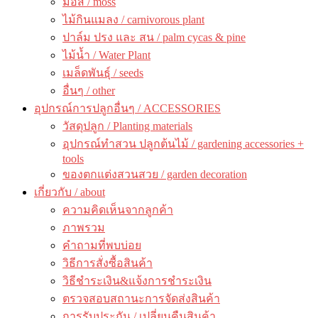
มอส / moss
ไม้กินแมลง / carnivorous plant
ปาล์ม ปรง และ สน / palm cycas & pine
ไม้น้ำ / Water Plant
เมล็ดพันธุ์ / seeds
อื่นๆ / other
อุปกรณ์การปลูกอื่นๆ / ACCESSORIES
วัสดุปลูก / Planting materials
อุปกรณ์ทำสวน ปลูกต้นไม้ / gardening accessories +
tools
ของตกแต่งสวนสวย / garden decoration
เกี่ยวกับ / about
ความคิดเห็นจากลูกค้า
ภาพรวม
คำถามที่พบบ่อย
วิธีการสั่งซื้อสินค้า
วิธีชำระเงิน&แจ้งการชำระเงิน
ตรวจสอบสถานะการจัดส่งสินค้า
การรับประกัน / เปลี่ยนคืนสินค้า