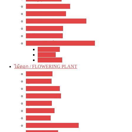
อะคิมิเนส / Achimenes
ซินนิงเจีย / Sinningia
สเตรปโตคาร์ปัส / Streptocapus
โคเฮเลีย / Kohleria
อัลโซเบีย / Alsobia
เจสเนอร์เรีย อื่นๆ / other Gesneriads
Smithiantha
Seemania
Nematanthus
ไม้ดอก / FLOWERING PLANT
มะลิ / jasmine
พุด / gardenia
ลีลาวดี / plumeria
ชวนชม / adenium
กุหลาบ / rose
ชบา / Hibiscus
โฮย่า / Hoya
กล้วยไม้ดิน / ground orchid