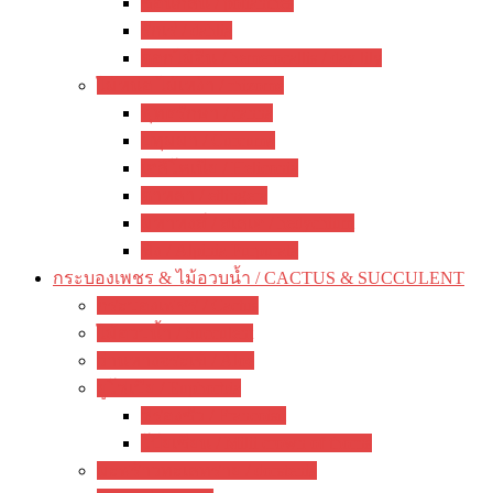
ซ่อนกลิ่น / polianthes
รักเร่ / dahlia
ดอกไม้จีน / hemerocallis / day lily
ไม้หน่อ ไม้เหง้า / rhizome
พุทธรักษา / canna
ปทุมมา / Curcuma
เฮลิโคเนีย / Heliconia
ดาหลา / etlingera
มหาหงส์ / สเลเต / hedychium
ขิง / Alpinia Purpurata
กระบองเพชร & ไม้อวบน้ำ / CACTUS & SUCCULENT
กระบองเพชร / Cactus
ไม้อวบน้ำ / Succulent
ว่านหางจระเข้ / Aloe
ยูโฟเบีย / Euphorbia
ฟรองซัว / Francoisii
โป๊ยเซียน / Milii crown of thorns
มะพร้าวทะเลทราย / dorstenia