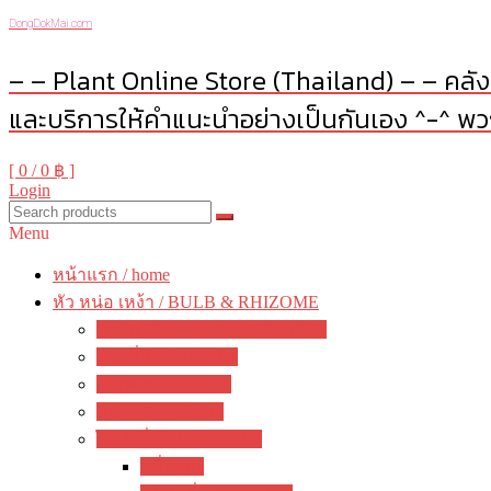
DongDokMai.com
– – Plant Online Store (Thailand) – – คลังต
และบริการให้คำแนะนำอย่างเป็นกันเอง ^-^ พวก
[ 0 /
0 ฿
]
Login
Menu
หน้าแรก / home
หัว หน่อ เหง้า / BULB & RHIZOME
บัวดิน / Zephyranthes / Rain Lily
ว่านสี่ทิศ / amaryllis
อ๊อกซาลิส / Oxalis
พลับพลึง / crinum
ไม้หัวอื่นๆ / other bulbs
ลิลี่ / Lily