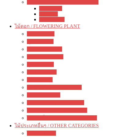
เจสเนอร์เรีย อื่นๆ / other Gesneriads
Smithiantha
Seemania
Nematanthus
ไม้ดอก / FLOWERING PLANT
มะลิ / jasmine
พุด / gardenia
ลีลาวดี / plumeria
ชวนชม / adenium
กุหลาบ / rose
ชบา / Hibiscus
โฮย่า / Hoya
กล้วยไม้ดิน / ground orchid
กล้วยไม้ / orchid
รองเท้านารี / paphiopedilum
ไม้ดอกหอม / Fragrant flowers
ไม้ดอกอื่นๆ / other flowering plants
ไม้ประเภทอื่นๆ / OTHER CATEGORIES
ไม้ยืนต้น / tree