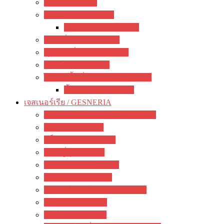
อากาเว่ / Agave
สับปะรดสี / Aechmea
ทิลแลนเซีย / Tillandsia
แพรเซี่ยงไฮ้ / portulaca
คุณนายตื่นสาย / purslane
มอสโรส / Mossrose
ไม้อวบน้ำ อื่นๆ / other succulents
ลิ้นมังกร / sansevieria
เจสเนอร์เรีย / GESNERIA
แอฟริกันไวโอเลต / African Violet
บีโกเนีย / Begonia
กล็อกซิเนีย / Gloxinia
พรมญี่ปุ่น / episcia
อะคิมิเนส / Achimenes
ซินนิงเจีย / Sinningia
สเตรปโตคาร์ปัส / Streptocapus
โคเฮเลีย / Kohleria
อัลโซเบีย / Alsobia