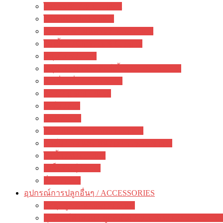
ไม้ประดับ / garden plant
ไม้มงคล / lucky plant
บอนไซ & ไม้แคระ / Bonsai Plant
ไม้เลื้อย / Climbers & Creepers
สมุนไพร / herbs
สมุนไพรสำหรับสัตว์เลี้ยง / Herbs For Pets
มะเดื่อฝรั่ง / Ficus & Fig
ผัก / Vegetable Plants
เฟิร์น / fern
มอส / moss
ไม้กินแมลง / carnivorous plant
ปาล์ม ปรง และ สน / palm cycas & pine
ไม้น้ำ / Water Plant
เมล็ดพันธุ์ / seeds
อื่นๆ / other
อุปกรณ์การปลูกอื่นๆ / ACCESSORIES
วัสดุปลูก / Planting materials
อุปกรณ์ทำสวน ปลูกต้นไม้ / gardening accessories + to