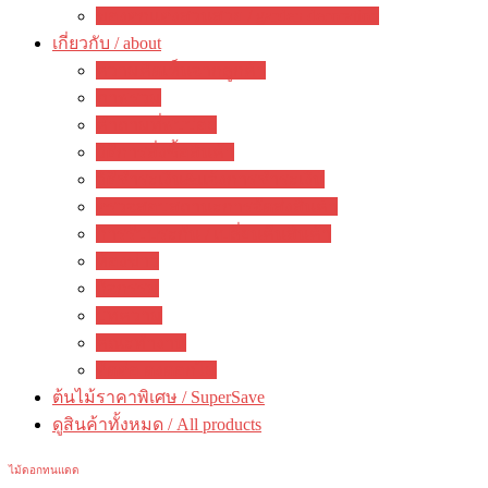
ของตกแต่งสวนสวย / garden decoration
เกี่ยวกับ / about
ความคิดเห็นจากลูกค้า
ภาพรวม
คำถามที่พบบ่อย
วิธีการสั่งซื้อสินค้า
วิธีชำระเงิน&แจ้งการชำระเงิน
ตรวจสอบสถานะการจัดส่งสินค้า
การรับประกัน / เปลี่ยนคืนสินค้า
ห้องข่าว
กิจกรรม
บทความ
คณะทำงาน
ติดต่อ ดงดอกไม้
ต้นไม้ราคาพิเศษ / SuperSave
ดูสินค้าทั้งหมด / All products
ไม้ดอกทนแดด