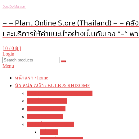
DongDokMai.com
– – Plant Online Store (Thailand) – – คลังต
และบริการให้คำแนะนำอย่างเป็นกันเอง ^-^ พวก
[ 0 /
0 ฿
]
Login
Menu
หน้าแรก / home
หัว หน่อ เหง้า / BULB & RHIZOME
บัวดิน / Zephyranthes / Rain Lily
ว่านสี่ทิศ / amaryllis
อ๊อกซาลิส / Oxalis
พลับพลึง / crinum
ไม้หัวอื่นๆ / other bulbs
ลิลี่ / Lily