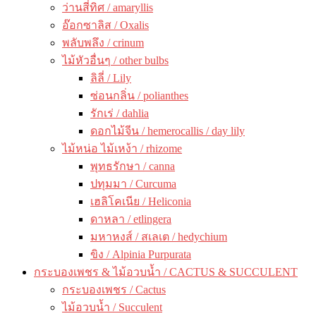
ว่านสี่ทิศ / amaryllis
อ๊อกซาลิส / Oxalis
พลับพลึง / crinum
ไม้หัวอื่นๆ / other bulbs
ลิลี่ / Lily
ซ่อนกลิ่น / polianthes
รักเร่ / dahlia
ดอกไม้จีน / hemerocallis / day lily
ไม้หน่อ ไม้เหง้า / rhizome
พุทธรักษา / canna
ปทุมมา / Curcuma
เฮลิโคเนีย / Heliconia
ดาหลา / etlingera
มหาหงส์ / สเลเต / hedychium
ขิง / Alpinia Purpurata
กระบองเพชร & ไม้อวบน้ำ / CACTUS & SUCCULENT
กระบองเพชร / Cactus
ไม้อวบน้ำ / Succulent