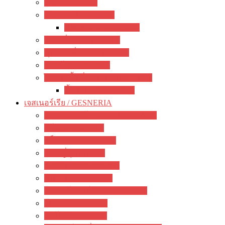
อากาเว่ / Agave
สับปะรดสี / Aechmea
ทิลแลนเซีย / Tillandsia
แพรเซี่ยงไฮ้ / portulaca
คุณนายตื่นสาย / purslane
มอสโรส / Mossrose
ไม้อวบน้ำ อื่นๆ / other succulents
ลิ้นมังกร / sansevieria
เจสเนอร์เรีย / GESNERIA
แอฟริกันไวโอเลต / African Violet
บีโกเนีย / Begonia
กล็อกซิเนีย / Gloxinia
พรมญี่ปุ่น / episcia
อะคิมิเนส / Achimenes
ซินนิงเจีย / Sinningia
สเตรปโตคาร์ปัส / Streptocapus
โคเฮเลีย / Kohleria
อัลโซเบีย / Alsobia