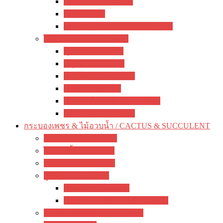
ซ่อนกลิ่น / polianthes
รักเร่ / dahlia
ดอกไม้จีน / hemerocallis / day lily
ไม้หน่อ ไม้เหง้า / rhizome
พุทธรักษา / canna
ปทุมมา / Curcuma
เฮลิโคเนีย / Heliconia
ดาหลา / etlingera
มหาหงส์ / สเลเต / hedychium
ขิง / Alpinia Purpurata
กระบองเพชร & ไม้อวบน้ำ / CACTUS & SUCCULENT
กระบองเพชร / Cactus
ไม้อวบน้ำ / Succulent
ว่านหางจระเข้ / Aloe
ยูโฟเบีย / Euphorbia
ฟรองซัว / Francoisii
โป๊ยเซียน / Milii crown of thorns
มะพร้าวทะเลทราย / dorstenia