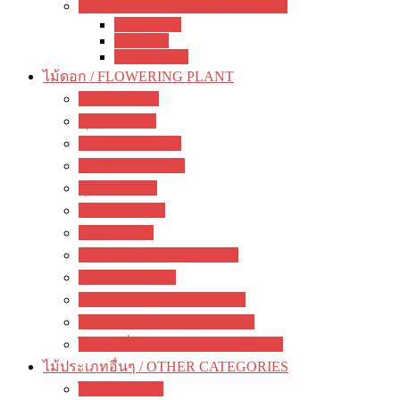
เจสเนอร์เรีย อื่นๆ / other Gesneriads
Smithiantha
Seemania
Nematanthus
ไม้ดอก / FLOWERING PLANT
มะลิ / jasmine
พุด / gardenia
ลีลาวดี / plumeria
ชวนชม / adenium
กุหลาบ / rose
ชบา / Hibiscus
โฮย่า / Hoya
กล้วยไม้ดิน / ground orchid
กล้วยไม้ / orchid
รองเท้านารี / paphiopedilum
ไม้ดอกหอม / Fragrant flowers
ไม้ดอกอื่นๆ / other flowering plants
ไม้ประเภทอื่นๆ / OTHER CATEGORIES
ไม้ยืนต้น / tree