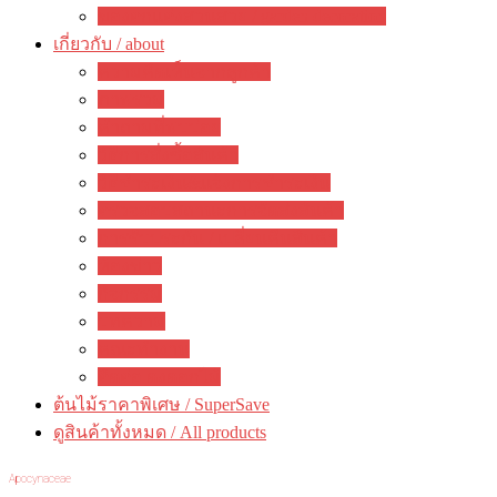
ของตกแต่งสวนสวย / garden decoration
เกี่ยวกับ / about
ความคิดเห็นจากลูกค้า
ภาพรวม
คำถามที่พบบ่อย
วิธีการสั่งซื้อสินค้า
วิธีชำระเงิน&แจ้งการชำระเงิน
ตรวจสอบสถานะการจัดส่งสินค้า
การรับประกัน / เปลี่ยนคืนสินค้า
ห้องข่าว
กิจกรรม
บทความ
คณะทำงาน
ติดต่อ ดงดอกไม้
ต้นไม้ราคาพิเศษ / SuperSave
ดูสินค้าทั้งหมด / All products
Apocynaceae