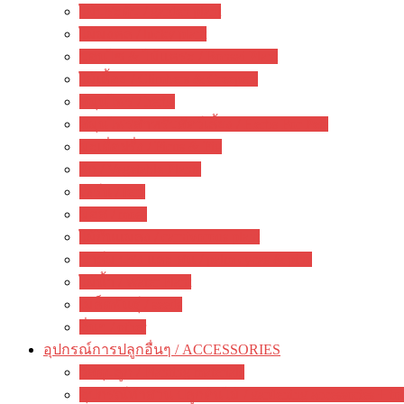
ไม้ประดับ / garden plant
ไม้มงคล / lucky plant
บอนไซ & ไม้แคระ / Bonsai Plant
ไม้เลื้อย / Climbers & Creepers
สมุนไพร / herbs
สมุนไพรสำหรับสัตว์เลี้ยง / Herbs For Pets
มะเดื่อฝรั่ง / Ficus & Fig
ผัก / Vegetable Plants
เฟิร์น / fern
มอส / moss
ไม้กินแมลง / carnivorous plant
ปาล์ม ปรง และ สน / palm cycas & pine
ไม้น้ำ / Water Plant
เมล็ดพันธุ์ / seeds
อื่นๆ / other
อุปกรณ์การปลูกอื่นๆ / ACCESSORIES
วัสดุปลูก / Planting materials
อุปกรณ์ทำสวน ปลูกต้นไม้ / gardening accessories + to