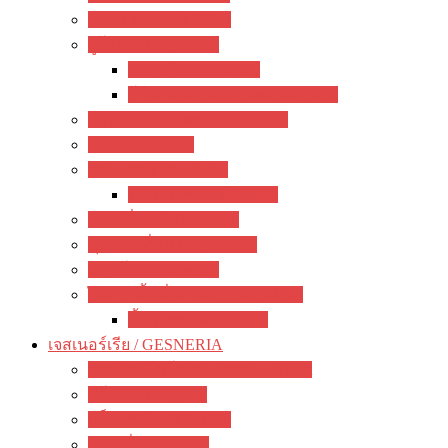
ว่านหางจระเข้ / Aloe
ยูโฟเบีย / Euphorbia
ฟรองซัว / Francoisii
โป๊ยเซียน / Milii crown of thorns
มะพร้าวทะเลทราย / dorstenia
อากาเว่ / Agave
สับปะรดสี / Aechmea
ทิลแลนเซีย / Tillandsia
แพรเซี่ยงไฮ้ / portulaca
คุณนายตื่นสาย / purslane
มอสโรส / Mossrose
ไม้อวบน้ำ อื่นๆ / other succulents
ลิ้นมังกร / sansevieria
เจสเนอร์เรีย / GESNERIA
แอฟริกันไวโอเลต / African Violet
บีโกเนีย / Begonia
กล็อกซิเนีย / Gloxinia
พรมญี่ปุ่น / episcia