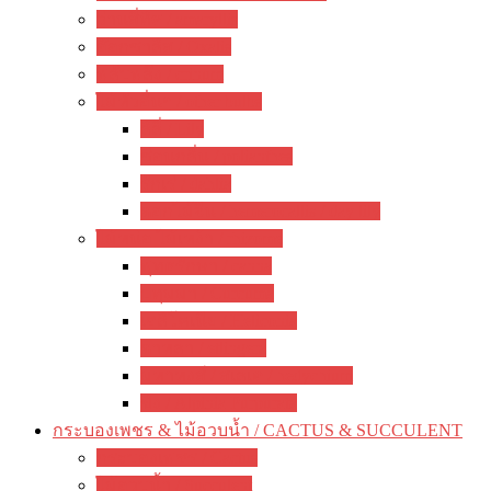
ว่านสี่ทิศ / amaryllis
อ๊อกซาลิส / Oxalis
พลับพลึง / crinum
ไม้หัวอื่นๆ / other bulbs
ลิลี่ / Lily
ซ่อนกลิ่น / polianthes
รักเร่ / dahlia
ดอกไม้จีน / hemerocallis / day lily
ไม้หน่อ ไม้เหง้า / rhizome
พุทธรักษา / canna
ปทุมมา / Curcuma
เฮลิโคเนีย / Heliconia
ดาหลา / etlingera
มหาหงส์ / สเลเต / hedychium
ขิง / Alpinia Purpurata
กระบองเพชร & ไม้อวบน้ำ / CACTUS & SUCCULENT
กระบองเพชร / Cactus
ไม้อวบน้ำ / Succulent