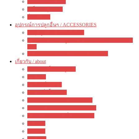
ไม้น้ำ / Water Plant
เมล็ดพันธุ์ / seeds
อื่นๆ / other
อุปกรณ์การปลูกอื่นๆ / ACCESSORIES
วัสดุปลูก / Planting materials
อุปกรณ์ทำสวน ปลูกต้นไม้ / gardening accessories +
tools
ของตกแต่งสวนสวย / garden decoration
เกี่ยวกับ / about
ความคิดเห็นจากลูกค้า
ภาพรวม
คำถามที่พบบ่อย
วิธีการสั่งซื้อสินค้า
วิธีชำระเงิน&แจ้งการชำระเงิน
ตรวจสอบสถานะการจัดส่งสินค้า
การรับประกัน / เปลี่ยนคืนสินค้า
ห้องข่าว
กิจกรรม
บทความ