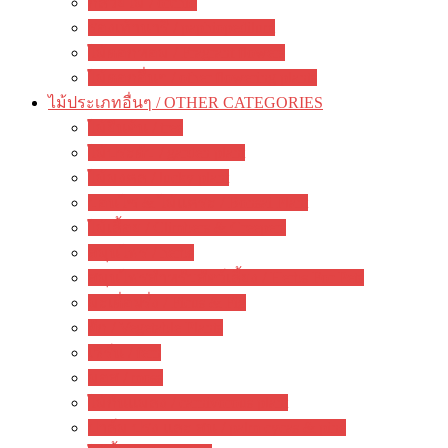
กล้วยไม้ / orchid
รองเท้านารี / paphiopedilum
ไม้ดอกหอม / Fragrant flowers
ไม้ดอกอื่นๆ / other flowering plants
ไม้ประเภทอื่นๆ / OTHER CATEGORIES
ไม้ยืนต้น / tree
ไม้ประดับ / garden plant
ไม้มงคล / lucky plant
บอนไซ & ไม้แคระ / Bonsai Plant
ไม้เลื้อย / Climbers & Creepers
สมุนไพร / herbs
สมุนไพรสำหรับสัตว์เลี้ยง / Herbs For Pets
มะเดื่อฝรั่ง / Ficus & Fig
ผัก / Vegetable Plants
เฟิร์น / fern
มอส / moss
ไม้กินแมลง / carnivorous plant
ปาล์ม ปรง และ สน / palm cycas & pine