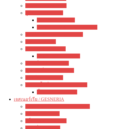
ว่านหางจระเข้ / Aloe
ยูโฟเบีย / Euphorbia
ฟรองซัว / Francoisii
โป๊ยเซียน / Milii crown of thorns
มะพร้าวทะเลทราย / dorstenia
อากาเว่ / Agave
สับปะรดสี / Aechmea
ทิลแลนเซีย / Tillandsia
แพรเซี่ยงไฮ้ / portulaca
คุณนายตื่นสาย / purslane
มอสโรส / Mossrose
ไม้อวบน้ำ อื่นๆ / other succulents
ลิ้นมังกร / sansevieria
เจสเนอร์เรีย / GESNERIA
แอฟริกันไวโอเลต / African Violet
บีโกเนีย / Begonia
กล็อกซิเนีย / Gloxinia
พรมญี่ปุ่น / episcia