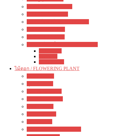
อะคิมิเนส / Achimenes
ซินนิงเจีย / Sinningia
สเตรปโตคาร์ปัส / Streptocapus
โคเฮเลีย / Kohleria
อัลโซเบีย / Alsobia
เจสเนอร์เรีย อื่นๆ / other Gesneriads
Smithiantha
Seemania
Nematanthus
ไม้ดอก / FLOWERING PLANT
มะลิ / jasmine
พุด / gardenia
ลีลาวดี / plumeria
ชวนชม / adenium
กุหลาบ / rose
ชบา / Hibiscus
โฮย่า / Hoya
กล้วยไม้ดิน / ground orchid