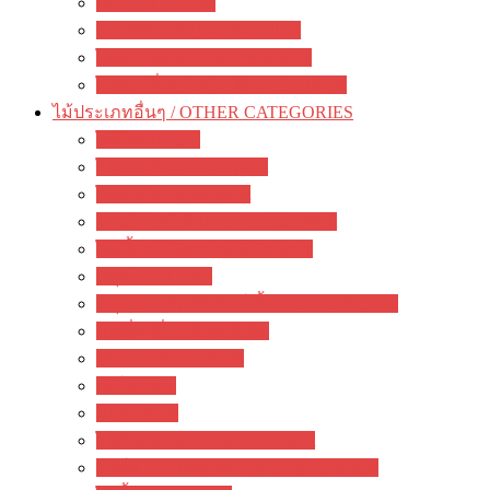
กล้วยไม้ / orchid
รองเท้านารี / paphiopedilum
ไม้ดอกหอม / Fragrant flowers
ไม้ดอกอื่นๆ / other flowering plants
ไม้ประเภทอื่นๆ / OTHER CATEGORIES
ไม้ยืนต้น / tree
ไม้ประดับ / garden plant
ไม้มงคล / lucky plant
บอนไซ & ไม้แคระ / Bonsai Plant
ไม้เลื้อย / Climbers & Creepers
สมุนไพร / herbs
สมุนไพรสำหรับสัตว์เลี้ยง / Herbs For Pets
มะเดื่อฝรั่ง / Ficus & Fig
ผัก / Vegetable Plants
เฟิร์น / fern
มอส / moss
ไม้กินแมลง / carnivorous plant
ปาล์ม ปรง และ สน / palm cycas & pine