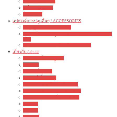
ไม้น้ำ / Water Plant
เมล็ดพันธุ์ / seeds
อื่นๆ / other
อุปกรณ์การปลูกอื่นๆ / ACCESSORIES
วัสดุปลูก / Planting materials
อุปกรณ์ทำสวน ปลูกต้นไม้ / gardening accessories +
tools
ของตกแต่งสวนสวย / garden decoration
เกี่ยวกับ / about
ความคิดเห็นจากลูกค้า
ภาพรวม
คำถามที่พบบ่อย
วิธีการสั่งซื้อสินค้า
วิธีชำระเงิน&แจ้งการชำระเงิน
ตรวจสอบสถานะการจัดส่งสินค้า
การรับประกัน / เปลี่ยนคืนสินค้า
ห้องข่าว
กิจกรรม
บทความ