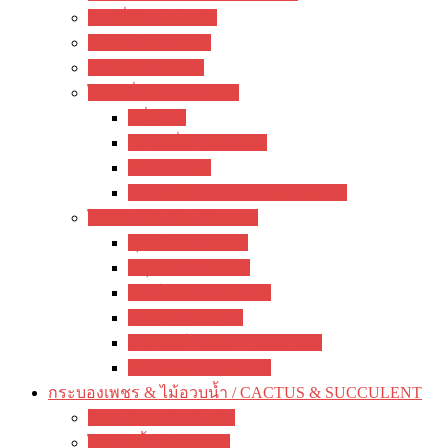
ว่านสี่ทิศ / amaryllis
อ๊อกซาลิส / Oxalis
พลับพลึง / crinum
ไม้หัวอื่นๆ / other bulbs
ลิลี่ / Lily
ซ่อนกลิ่น / polianthes
รักเร่ / dahlia
ดอกไม้จีน / hemerocallis / day lily
ไม้หน่อ ไม้เหง้า / rhizome
พุทธรักษา / canna
ปทุมมา / Curcuma
เฮลิโคเนีย / Heliconia
ดาหลา / etlingera
มหาหงส์ / สเลเต / hedychium
ขิง / Alpinia Purpurata
กระบองเพชร & ไม้อวบน้ำ / CACTUS & SUCCULENT
กระบองเพชร / Cactus
ไม้อวบน้ำ / Succulent