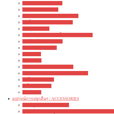
ไม้ประดับ / garden plant
ไม้มงคล / lucky plant
บอนไซ & ไม้แคระ / Bonsai Plant
ไม้เลื้อย / Climbers & Creepers
สมุนไพร / herbs
สมุนไพรสำหรับสัตว์เลี้ยง / Herbs For Pets
มะเดื่อฝรั่ง / Ficus & Fig
ผัก / Vegetable Plants
เฟิร์น / fern
มอส / moss
ไม้กินแมลง / carnivorous plant
ปาล์ม ปรง และ สน / palm cycas & pine
ไม้น้ำ / Water Plant
เมล็ดพันธุ์ / seeds
อื่นๆ / other
อุปกรณ์การปลูกอื่นๆ / ACCESSORIES
วัสดุปลูก / Planting materials
อุปกรณ์ทำสวน ปลูกต้นไม้ / gardening accessories + to