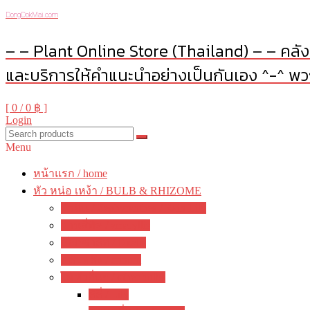
DongDokMai.com
– – Plant Online Store (Thailand) – – คลังต
และบริการให้คำแนะนำอย่างเป็นกันเอง ^-^ พวก
[ 0 /
0 ฿
]
Login
Menu
หน้าแรก / home
หัว หน่อ เหง้า / BULB & RHIZOME
บัวดิน / Zephyranthes / Rain Lily
ว่านสี่ทิศ / amaryllis
อ๊อกซาลิส / Oxalis
พลับพลึง / crinum
ไม้หัวอื่นๆ / other bulbs
ลิลี่ / Lily