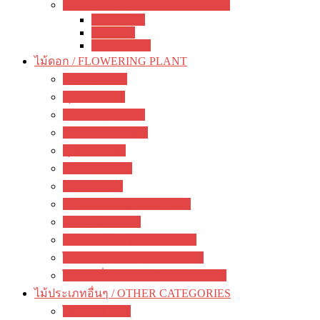
เจสเนอร์เรีย อื่นๆ / other Gesneriads
Smithiantha
Seemania
Nematanthus
ไม้ดอก / FLOWERING PLANT
มะลิ / jasmine
พุด / gardenia
ลีลาวดี / plumeria
ชวนชม / adenium
กุหลาบ / rose
ชบา / Hibiscus
โฮย่า / Hoya
กล้วยไม้ดิน / ground orchid
กล้วยไม้ / orchid
รองเท้านารี / paphiopedilum
ไม้ดอกหอม / Fragrant flowers
ไม้ดอกอื่นๆ / other flowering plants
ไม้ประเภทอื่นๆ / OTHER CATEGORIES
ไม้ยืนต้น / tree