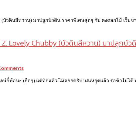
ะ Z. Lovely Chubby (บัวดินสีหวาน) มาปลูกบัว
Comments
น์ก็ท้อนะ (ฮือๆ) แต่ท้อแล้ว ไม่ถอยครับ! ฝนหยุดแล้ว รอช้าไม่ได