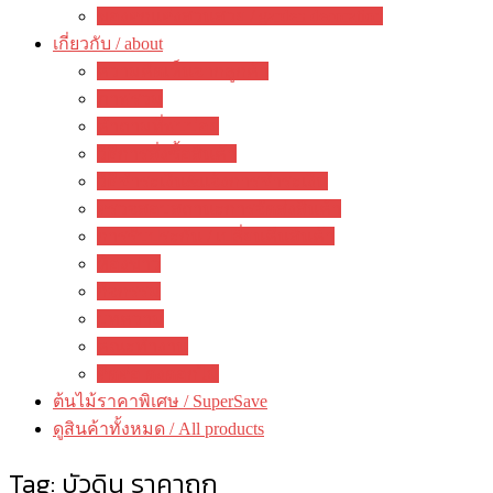
ของตกแต่งสวนสวย / garden decoration
เกี่ยวกับ / about
ความคิดเห็นจากลูกค้า
ภาพรวม
คำถามที่พบบ่อย
วิธีการสั่งซื้อสินค้า
วิธีชำระเงิน&แจ้งการชำระเงิน
ตรวจสอบสถานะการจัดส่งสินค้า
การรับประกัน / เปลี่ยนคืนสินค้า
ห้องข่าว
กิจกรรม
บทความ
คณะทำงาน
ติดต่อ ดงดอกไม้
ต้นไม้ราคาพิเศษ / SuperSave
ดูสินค้าทั้งหมด / All products
Tag:
บัวดิน ราคาถูก