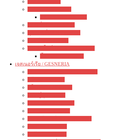
อากาเว่ / Agave
สับปะรดสี / Aechmea
ทิลแลนเซีย / Tillandsia
แพรเซี่ยงไฮ้ / portulaca
คุณนายตื่นสาย / purslane
มอสโรส / Mossrose
ไม้อวบน้ำ อื่นๆ / other succulents
ลิ้นมังกร / sansevieria
เจสเนอร์เรีย / GESNERIA
แอฟริกันไวโอเลต / African Violet
บีโกเนีย / Begonia
กล็อกซิเนีย / Gloxinia
พรมญี่ปุ่น / episcia
อะคิมิเนส / Achimenes
ซินนิงเจีย / Sinningia
สเตรปโตคาร์ปัส / Streptocapus
โคเฮเลีย / Kohleria
อัลโซเบีย / Alsobia