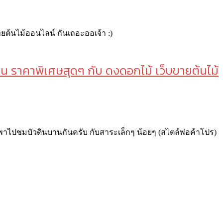
ดิน ราคาพิเศษสุดๆ กับ ดงดอกไม้ เว็บขายต้นไม้
้ พาไปชมบัวดินบานกันครับ กับสาระเล็กๆ น้อยๆ (สไตล์พ่อค้าโปร)