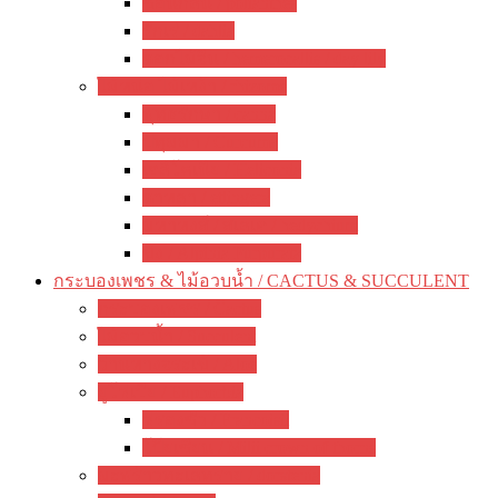
ซ่อนกลิ่น / polianthes
รักเร่ / dahlia
ดอกไม้จีน / hemerocallis / day lily
ไม้หน่อ ไม้เหง้า / rhizome
พุทธรักษา / canna
ปทุมมา / Curcuma
เฮลิโคเนีย / Heliconia
ดาหลา / etlingera
มหาหงส์ / สเลเต / hedychium
ขิง / Alpinia Purpurata
กระบองเพชร & ไม้อวบน้ำ / CACTUS & SUCCULENT
กระบองเพชร / Cactus
ไม้อวบน้ำ / Succulent
ว่านหางจระเข้ / Aloe
ยูโฟเบีย / Euphorbia
ฟรองซัว / Francoisii
โป๊ยเซียน / Milii crown of thorns
มะพร้าวทะเลทราย / dorstenia