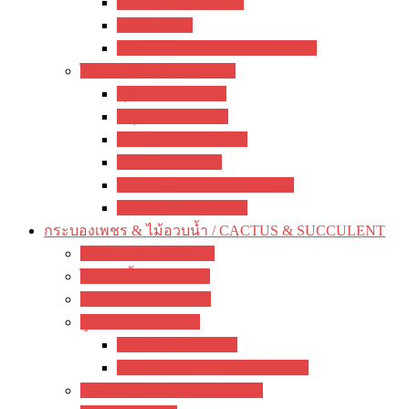
ซ่อนกลิ่น / polianthes
รักเร่ / dahlia
ดอกไม้จีน / hemerocallis / day lily
ไม้หน่อ ไม้เหง้า / rhizome
พุทธรักษา / canna
ปทุมมา / Curcuma
เฮลิโคเนีย / Heliconia
ดาหลา / etlingera
มหาหงส์ / สเลเต / hedychium
ขิง / Alpinia Purpurata
กระบองเพชร & ไม้อวบน้ำ / CACTUS & SUCCULENT
กระบองเพชร / Cactus
ไม้อวบน้ำ / Succulent
ว่านหางจระเข้ / Aloe
ยูโฟเบีย / Euphorbia
ฟรองซัว / Francoisii
โป๊ยเซียน / Milii crown of thorns
มะพร้าวทะเลทราย / dorstenia