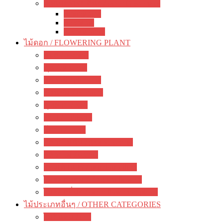
เจสเนอร์เรีย อื่นๆ / other Gesneriads
Smithiantha
Seemania
Nematanthus
ไม้ดอก / FLOWERING PLANT
มะลิ / jasmine
พุด / gardenia
ลีลาวดี / plumeria
ชวนชม / adenium
กุหลาบ / rose
ชบา / Hibiscus
โฮย่า / Hoya
กล้วยไม้ดิน / ground orchid
กล้วยไม้ / orchid
รองเท้านารี / paphiopedilum
ไม้ดอกหอม / Fragrant flowers
ไม้ดอกอื่นๆ / other flowering plants
ไม้ประเภทอื่นๆ / OTHER CATEGORIES
ไม้ยืนต้น / tree