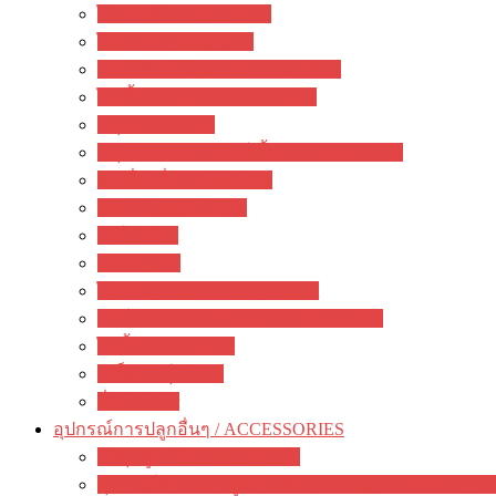
ไม้ประดับ / garden plant
ไม้มงคล / lucky plant
บอนไซ & ไม้แคระ / Bonsai Plant
ไม้เลื้อย / Climbers & Creepers
สมุนไพร / herbs
สมุนไพรสำหรับสัตว์เลี้ยง / Herbs For Pets
มะเดื่อฝรั่ง / Ficus & Fig
ผัก / Vegetable Plants
เฟิร์น / fern
มอส / moss
ไม้กินแมลง / carnivorous plant
ปาล์ม ปรง และ สน / palm cycas & pine
ไม้น้ำ / Water Plant
เมล็ดพันธุ์ / seeds
อื่นๆ / other
อุปกรณ์การปลูกอื่นๆ / ACCESSORIES
วัสดุปลูก / Planting materials
อุปกรณ์ทำสวน ปลูกต้นไม้ / gardening accessories + to