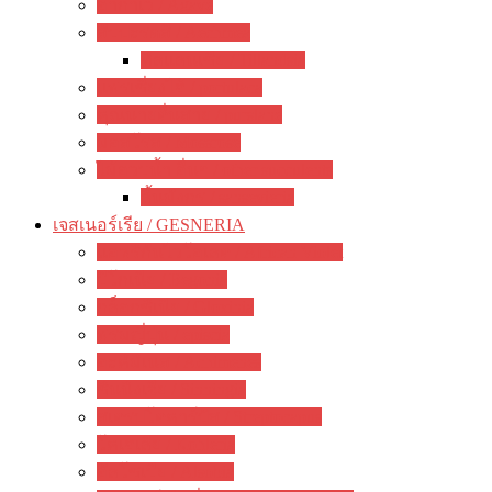
อากาเว่ / Agave
สับปะรดสี / Aechmea
ทิลแลนเซีย / Tillandsia
แพรเซี่ยงไฮ้ / portulaca
คุณนายตื่นสาย / purslane
มอสโรส / Mossrose
ไม้อวบน้ำ อื่นๆ / other succulents
ลิ้นมังกร / sansevieria
เจสเนอร์เรีย / GESNERIA
แอฟริกันไวโอเลต / African Violet
บีโกเนีย / Begonia
กล็อกซิเนีย / Gloxinia
พรมญี่ปุ่น / episcia
อะคิมิเนส / Achimenes
ซินนิงเจีย / Sinningia
สเตรปโตคาร์ปัส / Streptocapus
โคเฮเลีย / Kohleria
อัลโซเบีย / Alsobia