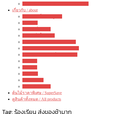
ของตกแต่งสวนสวย / garden decoration
เกี่ยวกับ / about
ความคิดเห็นจากลูกค้า
ภาพรวม
คำถามที่พบบ่อย
วิธีการสั่งซื้อสินค้า
วิธีชำระเงิน&แจ้งการชำระเงิน
ตรวจสอบสถานะการจัดส่งสินค้า
การรับประกัน / เปลี่ยนคืนสินค้า
ห้องข่าว
กิจกรรม
บทความ
คณะทำงาน
ติดต่อ ดงดอกไม้
ต้นไม้ราคาพิเศษ / SuperSave
ดูสินค้าทั้งหมด / All products
Tag:
ร้องเรียน ส่งของช้ามาก