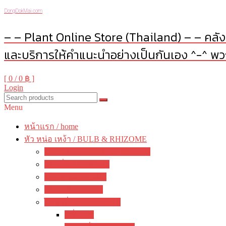
DongDokMai.com
– – Plant Online Store (Thailand) – – คลังต
และบริการให้คำแนะนำอย่างเป็นกันเอง ^-^ พวก
[ 0 /
0 ฿
]
Login
Menu
หน้าแรก / home
หัว หน่อ เหง้า / BULB & RHIZOME
บัวดิน / Zephyranthes / Rain Lily
ว่านสี่ทิศ / amaryllis
อ๊อกซาลิส / Oxalis
พลับพลึง / crinum
ไม้หัวอื่นๆ / other bulbs
ลิลี่ / Lily