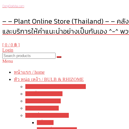
DongDokMai.com
– – Plant Online Store (Thailand) – – คลังต
และบริการให้คำแนะนำอย่างเป็นกันเอง ^-^ พวก
[ 0 /
0 ฿
]
Login
Menu
หน้าแรก / home
หัว หน่อ เหง้า / BULB & RHIZOME
บัวดิน / Zephyranthes / Rain Lily
ว่านสี่ทิศ / amaryllis
อ๊อกซาลิส / Oxalis
พลับพลึง / crinum
ไม้หัวอื่นๆ / other bulbs
ลิลี่ / Lily