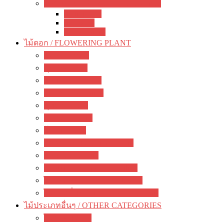
เจสเนอร์เรีย อื่นๆ / other Gesneriads
Smithiantha
Seemania
Nematanthus
ไม้ดอก / FLOWERING PLANT
มะลิ / jasmine
พุด / gardenia
ลีลาวดี / plumeria
ชวนชม / adenium
กุหลาบ / rose
ชบา / Hibiscus
โฮย่า / Hoya
กล้วยไม้ดิน / ground orchid
กล้วยไม้ / orchid
รองเท้านารี / paphiopedilum
ไม้ดอกหอม / Fragrant flowers
ไม้ดอกอื่นๆ / other flowering plants
ไม้ประเภทอื่นๆ / OTHER CATEGORIES
ไม้ยืนต้น / tree