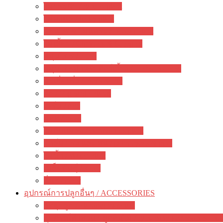
ไม้ประดับ / garden plant
ไม้มงคล / lucky plant
บอนไซ & ไม้แคระ / Bonsai Plant
ไม้เลื้อย / Climbers & Creepers
สมุนไพร / herbs
สมุนไพรสำหรับสัตว์เลี้ยง / Herbs For Pets
มะเดื่อฝรั่ง / Ficus & Fig
ผัก / Vegetable Plants
เฟิร์น / fern
มอส / moss
ไม้กินแมลง / carnivorous plant
ปาล์ม ปรง และ สน / palm cycas & pine
ไม้น้ำ / Water Plant
เมล็ดพันธุ์ / seeds
อื่นๆ / other
อุปกรณ์การปลูกอื่นๆ / ACCESSORIES
วัสดุปลูก / Planting materials
อุปกรณ์ทำสวน ปลูกต้นไม้ / gardening accessories + to