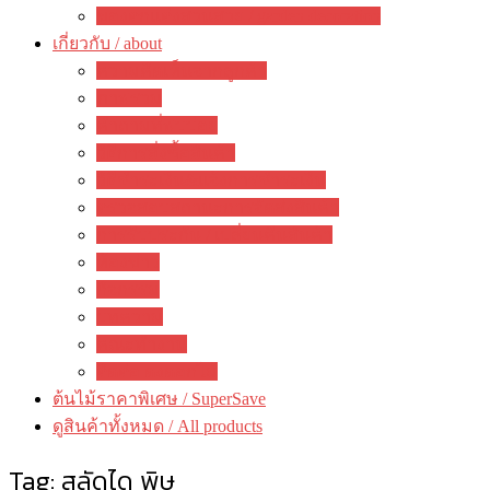
ของตกแต่งสวนสวย / garden decoration
เกี่ยวกับ / about
ความคิดเห็นจากลูกค้า
ภาพรวม
คำถามที่พบบ่อย
วิธีการสั่งซื้อสินค้า
วิธีชำระเงิน&แจ้งการชำระเงิน
ตรวจสอบสถานะการจัดส่งสินค้า
การรับประกัน / เปลี่ยนคืนสินค้า
ห้องข่าว
กิจกรรม
บทความ
คณะทำงาน
ติดต่อ ดงดอกไม้
ต้นไม้ราคาพิเศษ / SuperSave
ดูสินค้าทั้งหมด / All products
Tag:
สลัดได พิษ