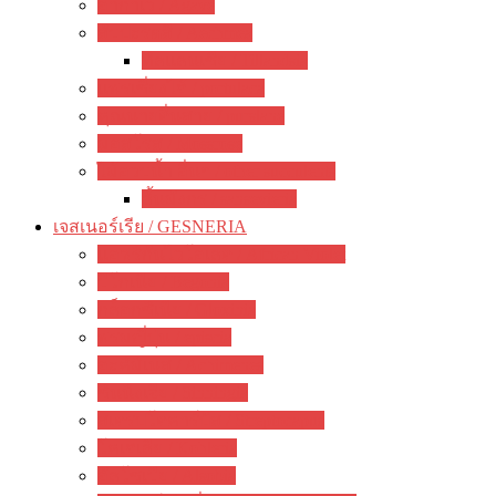
อากาเว่ / Agave
สับปะรดสี / Aechmea
ทิลแลนเซีย / Tillandsia
แพรเซี่ยงไฮ้ / portulaca
คุณนายตื่นสาย / purslane
มอสโรส / Mossrose
ไม้อวบน้ำ อื่นๆ / other succulents
ลิ้นมังกร / sansevieria
เจสเนอร์เรีย / GESNERIA
แอฟริกันไวโอเลต / African Violet
บีโกเนีย / Begonia
กล็อกซิเนีย / Gloxinia
พรมญี่ปุ่น / episcia
อะคิมิเนส / Achimenes
ซินนิงเจีย / Sinningia
สเตรปโตคาร์ปัส / Streptocapus
โคเฮเลีย / Kohleria
อัลโซเบีย / Alsobia