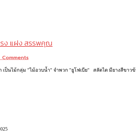
 แรง แฝง สรรพคุณ
 Comments
ัก เป็นไม้กลุ่ม "ไม้อวบน้ำ" จำพวก "ยูโฟเบีย" สลัดได มียางสีขาวข้
2025