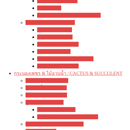
ซ่อนกลิ่น / polianthes
รักเร่ / dahlia
ดอกไม้จีน / hemerocallis / day lily
ไม้หน่อ ไม้เหง้า / rhizome
พุทธรักษา / canna
ปทุมมา / Curcuma
เฮลิโคเนีย / Heliconia
ดาหลา / etlingera
มหาหงส์ / สเลเต / hedychium
ขิง / Alpinia Purpurata
กระบองเพชร & ไม้อวบน้ำ / CACTUS & SUCCULENT
กระบองเพชร / Cactus
ไม้อวบน้ำ / Succulent
ว่านหางจระเข้ / Aloe
ยูโฟเบีย / Euphorbia
ฟรองซัว / Francoisii
โป๊ยเซียน / Milii crown of thorns
มะพร้าวทะเลทราย / dorstenia