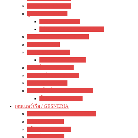
ว่านหางจระเข้ / Aloe
ยูโฟเบีย / Euphorbia
ฟรองซัว / Francoisii
โป๊ยเซียน / Milii crown of thorns
มะพร้าวทะเลทราย / dorstenia
อากาเว่ / Agave
สับปะรดสี / Aechmea
ทิลแลนเซีย / Tillandsia
แพรเซี่ยงไฮ้ / portulaca
คุณนายตื่นสาย / purslane
มอสโรส / Mossrose
ไม้อวบน้ำ อื่นๆ / other succulents
ลิ้นมังกร / sansevieria
เจสเนอร์เรีย / GESNERIA
แอฟริกันไวโอเลต / African Violet
บีโกเนีย / Begonia
กล็อกซิเนีย / Gloxinia
พรมญี่ปุ่น / episcia