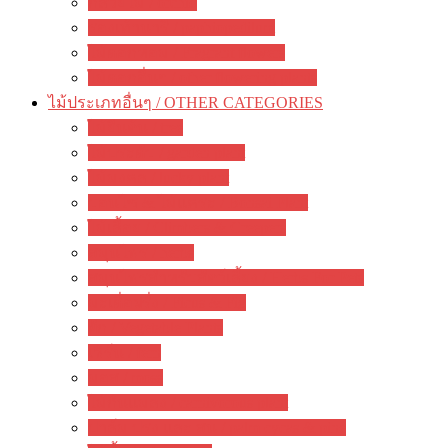
กล้วยไม้ / orchid
รองเท้านารี / paphiopedilum
ไม้ดอกหอม / Fragrant flowers
ไม้ดอกอื่นๆ / other flowering plants
ไม้ประเภทอื่นๆ / OTHER CATEGORIES
ไม้ยืนต้น / tree
ไม้ประดับ / garden plant
ไม้มงคล / lucky plant
บอนไซ & ไม้แคระ / Bonsai Plant
ไม้เลื้อย / Climbers & Creepers
สมุนไพร / herbs
สมุนไพรสำหรับสัตว์เลี้ยง / Herbs For Pets
มะเดื่อฝรั่ง / Ficus & Fig
ผัก / Vegetable Plants
เฟิร์น / fern
มอส / moss
ไม้กินแมลง / carnivorous plant
ปาล์ม ปรง และ สน / palm cycas & pine