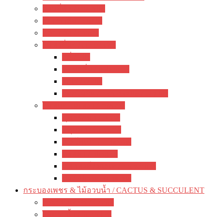
ว่านสี่ทิศ / amaryllis
อ๊อกซาลิส / Oxalis
พลับพลึง / crinum
ไม้หัวอื่นๆ / other bulbs
ลิลี่ / Lily
ซ่อนกลิ่น / polianthes
รักเร่ / dahlia
ดอกไม้จีน / hemerocallis / day lily
ไม้หน่อ ไม้เหง้า / rhizome
พุทธรักษา / canna
ปทุมมา / Curcuma
เฮลิโคเนีย / Heliconia
ดาหลา / etlingera
มหาหงส์ / สเลเต / hedychium
ขิง / Alpinia Purpurata
กระบองเพชร & ไม้อวบน้ำ / CACTUS & SUCCULENT
กระบองเพชร / Cactus
ไม้อวบน้ำ / Succulent