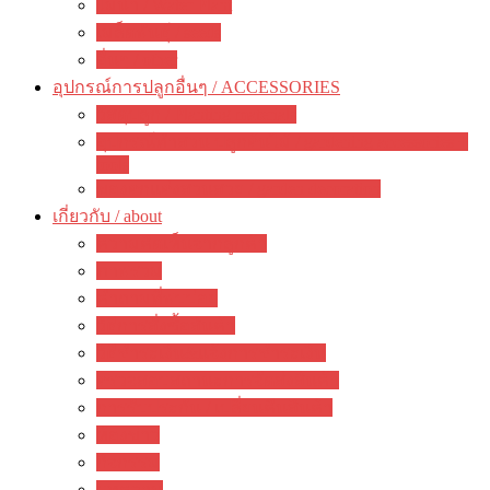
ไม้น้ำ / Water Plant
เมล็ดพันธุ์ / seeds
อื่นๆ / other
อุปกรณ์การปลูกอื่นๆ / ACCESSORIES
วัสดุปลูก / Planting materials
อุปกรณ์ทำสวน ปลูกต้นไม้ / gardening accessories +
tools
ของตกแต่งสวนสวย / garden decoration
เกี่ยวกับ / about
ความคิดเห็นจากลูกค้า
ภาพรวม
คำถามที่พบบ่อย
วิธีการสั่งซื้อสินค้า
วิธีชำระเงิน&แจ้งการชำระเงิน
ตรวจสอบสถานะการจัดส่งสินค้า
การรับประกัน / เปลี่ยนคืนสินค้า
ห้องข่าว
กิจกรรม
บทความ