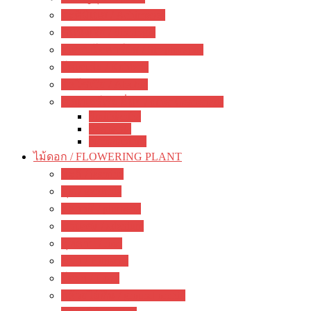
อะคิมิเนส / Achimenes
ซินนิงเจีย / Sinningia
สเตรปโตคาร์ปัส / Streptocapus
โคเฮเลีย / Kohleria
อัลโซเบีย / Alsobia
เจสเนอร์เรีย อื่นๆ / other Gesneriads
Smithiantha
Seemania
Nematanthus
ไม้ดอก / FLOWERING PLANT
มะลิ / jasmine
พุด / gardenia
ลีลาวดี / plumeria
ชวนชม / adenium
กุหลาบ / rose
ชบา / Hibiscus
โฮย่า / Hoya
กล้วยไม้ดิน / ground orchid