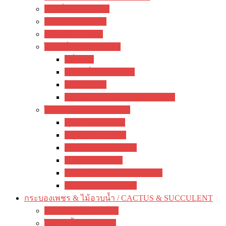
ว่านสี่ทิศ / amaryllis
อ๊อกซาลิส / Oxalis
พลับพลึง / crinum
ไม้หัวอื่นๆ / other bulbs
ลิลี่ / Lily
ซ่อนกลิ่น / polianthes
รักเร่ / dahlia
ดอกไม้จีน / hemerocallis / day lily
ไม้หน่อ ไม้เหง้า / rhizome
พุทธรักษา / canna
ปทุมมา / Curcuma
เฮลิโคเนีย / Heliconia
ดาหลา / etlingera
มหาหงส์ / สเลเต / hedychium
ขิง / Alpinia Purpurata
กระบองเพชร & ไม้อวบน้ำ / CACTUS & SUCCULENT
กระบองเพชร / Cactus
ไม้อวบน้ำ / Succulent