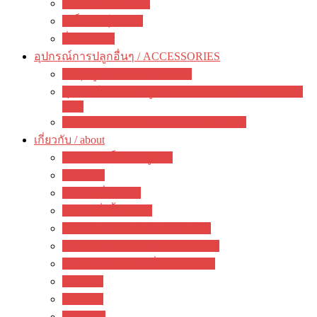
ไม้น้ำ / Water Plant
เมล็ดพันธุ์ / seeds
อื่นๆ / other
อุปกรณ์การปลูกอื่นๆ / ACCESSORIES
วัสดุปลูก / Planting materials
อุปกรณ์ทำสวน ปลูกต้นไม้ / gardening accessories +
tools
ของตกแต่งสวนสวย / garden decoration
เกี่ยวกับ / about
ความคิดเห็นจากลูกค้า
ภาพรวม
คำถามที่พบบ่อย
วิธีการสั่งซื้อสินค้า
วิธีชำระเงิน&แจ้งการชำระเงิน
ตรวจสอบสถานะการจัดส่งสินค้า
การรับประกัน / เปลี่ยนคืนสินค้า
ห้องข่าว
กิจกรรม
บทความ