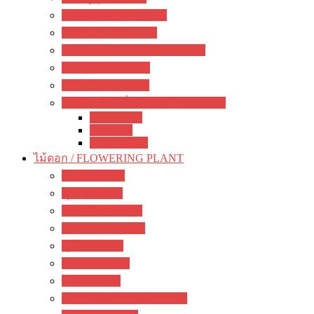
อะคิมิเนส / Achimenes
ซินนิงเจีย / Sinningia
สเตรปโตคาร์ปัส / Streptocapus
โคเฮเลีย / Kohleria
อัลโซเบีย / Alsobia
เจสเนอร์เรีย อื่นๆ / other Gesneriads
Smithiantha
Seemania
Nematanthus
ไม้ดอก / FLOWERING PLANT
มะลิ / jasmine
พุด / gardenia
ลีลาวดี / plumeria
ชวนชม / adenium
กุหลาบ / rose
ชบา / Hibiscus
โฮย่า / Hoya
กล้วยไม้ดิน / ground orchid