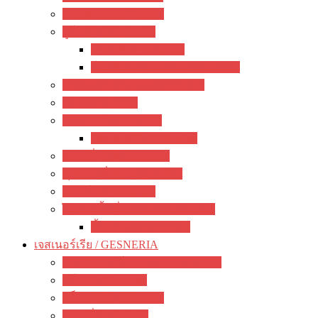
ว่านหางจระเข้ / Aloe
ยูโฟเบีย / Euphorbia
ฟรองซัว / Francoisii
โป๊ยเซียน / Milii crown of thorns
มะพร้าวทะเลทราย / dorstenia
อากาเว่ / Agave
สับปะรดสี / Aechmea
ทิลแลนเซีย / Tillandsia
แพรเซี่ยงไฮ้ / portulaca
คุณนายตื่นสาย / purslane
มอสโรส / Mossrose
ไม้อวบน้ำ อื่นๆ / other succulents
ลิ้นมังกร / sansevieria
เจสเนอร์เรีย / GESNERIA
แอฟริกันไวโอเลต / African Violet
บีโกเนีย / Begonia
กล็อกซิเนีย / Gloxinia
พรมญี่ปุ่น / episcia