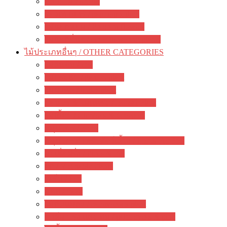
กล้วยไม้ / orchid
รองเท้านารี / paphiopedilum
ไม้ดอกหอม / Fragrant flowers
ไม้ดอกอื่นๆ / other flowering plants
ไม้ประเภทอื่นๆ / OTHER CATEGORIES
ไม้ยืนต้น / tree
ไม้ประดับ / garden plant
ไม้มงคล / lucky plant
บอนไซ & ไม้แคระ / Bonsai Plant
ไม้เลื้อย / Climbers & Creepers
สมุนไพร / herbs
สมุนไพรสำหรับสัตว์เลี้ยง / Herbs For Pets
มะเดื่อฝรั่ง / Ficus & Fig
ผัก / Vegetable Plants
เฟิร์น / fern
มอส / moss
ไม้กินแมลง / carnivorous plant
ปาล์ม ปรง และ สน / palm cycas & pine