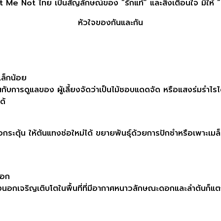
 Me Not ไทย ​เป็นสัญลักษณ์​ของ “รักแท้” และสิ่งเตือนใจ มิให้ 
หัวใจของกันและกัน
ล็กน้อย
ขึ้นกับการดูแลของ ผู้เลี้ยงจัดว่าเป็นไม้ชอบแดดจัด หรือแสงร่มรำไรไ
ด้
อกระตุ้น ให้ต้นแทงช่อใหม่ได้ ขยายพันธ​ุ์ด้วยการปักชำ​หรือเพาะเมล
อก​
นอก​เจริญเติบโตในพื้นที่ที่มีอากาศหนาวลักษณะ​ดอกและลำต้นก็แตก