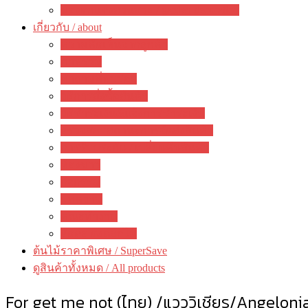
ของตกแต่งสวนสวย / garden decoration
เกี่ยวกับ / about
ความคิดเห็นจากลูกค้า
ภาพรวม
คำถามที่พบบ่อย
วิธีการสั่งซื้อสินค้า
วิธีชำระเงิน&แจ้งการชำระเงิน
ตรวจสอบสถานะการจัดส่งสินค้า
การรับประกัน / เปลี่ยนคืนสินค้า
ห้องข่าว
กิจกรรม
บทความ
คณะทำงาน
ติดต่อ ดงดอกไม้
ต้นไม้ราคาพิเศษ / SuperSave
ดูสินค้าทั้งหมด / All products
For get me not (ไทย) /แวววิเชียร/Angeloni