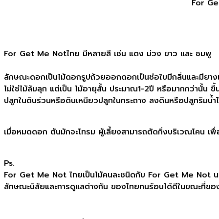
For Get
For Get Me Notไทย มีหลายสี เช่น​ แดง​ ม่วง​ ขาว และ ​ชมพู
ลักษณะดอกเป็นไม้ดอกรูปถ้วยออกดอกเป็นช่อใบมีกลิ่นและมียางเ
ไม่ใช่ไม้ล้มลุก แต่เป็น ไม้อายุสั้น ประมาณ1-2ปี หรือมากกว่านั้น 
​ปลูกในดินร่วนหรือดินเหนียวปลูกในกระถาง​ ลงดินหรือปลูกริมน้ำไ
เมื่อหมดดอก ต้นมักจะโทรม ผู้เลี้ยง​สามารถตัดกิ่งบริเวณโคน เพื่
Ps.
For Get Me Not ไทยเป็นไม้คนละชนิดกับ For Get Me Not น
ลักษณะ​นิสัยและการดูแลต่างกัน​ ของไทยทนร้อนได้ดีในขณะที่ของ