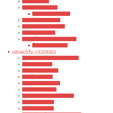
อากาเว่ / Agave
สับปะรดสี / Aechmea
ทิลแลนเซีย / Tillandsia
แพรเซี่ยงไฮ้ / portulaca
คุณนายตื่นสาย / purslane
มอสโรส / Mossrose
ไม้อวบน้ำ อื่นๆ / other succulents
ลิ้นมังกร / sansevieria
เจสเนอร์เรีย / GESNERIA
แอฟริกันไวโอเลต / African Violet
บีโกเนีย / Begonia
กล็อกซิเนีย / Gloxinia
พรมญี่ปุ่น / episcia
อะคิมิเนส / Achimenes
ซินนิงเจีย / Sinningia
สเตรปโตคาร์ปัส / Streptocapus
โคเฮเลีย / Kohleria
อัลโซเบีย / Alsobia