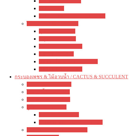
ซ่อนกลิ่น / polianthes
รักเร่ / dahlia
ดอกไม้จีน / hemerocallis / day lily
ไม้หน่อ ไม้เหง้า / rhizome
พุทธรักษา / canna
ปทุมมา / Curcuma
เฮลิโคเนีย / Heliconia
ดาหลา / etlingera
มหาหงส์ / สเลเต / hedychium
ขิง / Alpinia Purpurata
กระบองเพชร & ไม้อวบน้ำ / CACTUS & SUCCULENT
กระบองเพชร / Cactus
ไม้อวบน้ำ / Succulent
ว่านหางจระเข้ / Aloe
ยูโฟเบีย / Euphorbia
ฟรองซัว / Francoisii
โป๊ยเซียน / Milii crown of thorns
มะพร้าวทะเลทราย / dorstenia