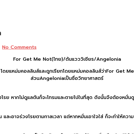
a
/
No Comments
For Get Me Not(ไทย)/ต้นแวววิเชียร/Angelonia
 โดยแหม่มคอลลินส์และถูกเรียกโดยแหม่มคอลลินส์ว่า​for Get Me 
ส่วนAngelonia​เป็นชื่อวิทยาศาสตร์
รย ​หากไม่ดูแลต้นก็จะโทรมและตายไปในที่สุด ดังนั้นจึงต้องหมั่น
น และอาจร่วงโรยตามกาลเวลา แต่หากหมั่นเอาใจใส่ ก็จะทำให้ความ