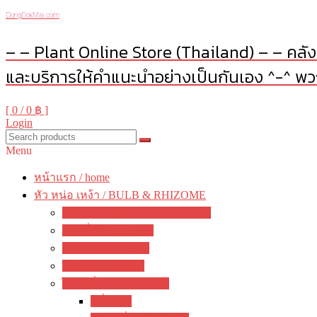
DongDokMai.com
– – Plant Online Store (Thailand) – – คลังต
และบริการให้คำแนะนำอย่างเป็นกันเอง ^-^ พวก
[ 0 /
0 ฿
]
Login
Menu
หน้าแรก / home
หัว หน่อ เหง้า / BULB & RHIZOME
บัวดิน / Zephyranthes / Rain Lily
ว่านสี่ทิศ / amaryllis
อ๊อกซาลิส / Oxalis
พลับพลึง / crinum
ไม้หัวอื่นๆ / other bulbs
ลิลี่ / Lily