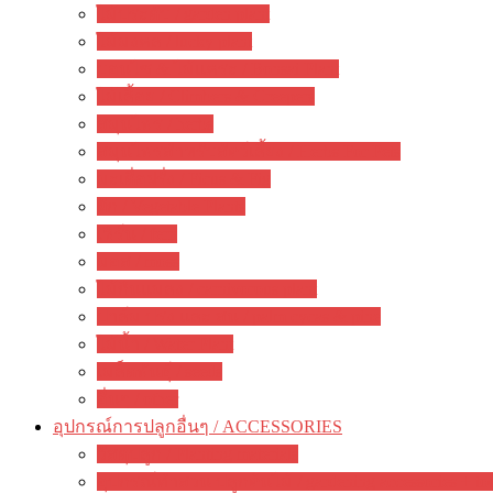
ไม้ประดับ / garden plant
ไม้มงคล / lucky plant
บอนไซ & ไม้แคระ / Bonsai Plant
ไม้เลื้อย / Climbers & Creepers
สมุนไพร / herbs
สมุนไพรสำหรับสัตว์เลี้ยง / Herbs For Pets
มะเดื่อฝรั่ง / Ficus & Fig
ผัก / Vegetable Plants
เฟิร์น / fern
มอส / moss
ไม้กินแมลง / carnivorous plant
ปาล์ม ปรง และ สน / palm cycas & pine
ไม้น้ำ / Water Plant
เมล็ดพันธุ์ / seeds
อื่นๆ / other
อุปกรณ์การปลูกอื่นๆ / ACCESSORIES
วัสดุปลูก / Planting materials
อุปกรณ์ทำสวน ปลูกต้นไม้ / gardening accessories + to