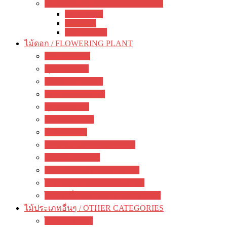
เจสเนอร์เรีย อื่นๆ / other Gesneriads
Smithiantha
Seemania
Nematanthus
ไม้ดอก / FLOWERING PLANT
มะลิ / jasmine
พุด / gardenia
ลีลาวดี / plumeria
ชวนชม / adenium
กุหลาบ / rose
ชบา / Hibiscus
โฮย่า / Hoya
กล้วยไม้ดิน / ground orchid
กล้วยไม้ / orchid
รองเท้านารี / paphiopedilum
ไม้ดอกหอม / Fragrant flowers
ไม้ดอกอื่นๆ / other flowering plants
ไม้ประเภทอื่นๆ / OTHER CATEGORIES
ไม้ยืนต้น / tree