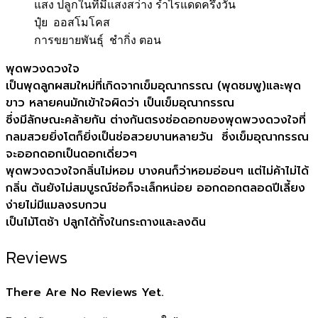
แสง ปลูกในที่มีแสงสว่าง รำไรแดดครึ่งวัน
ปุ๋ย ออสโมโคส
การขยายพันธุ์ ชำกิ่ง ตอน
พุดพวงดวงใจ
เป็นพุดลูกผสมใหม่ที่เกิดจา
กเข็มอุณากรรณ (พุดชมพู)​และพุด
ขาว หลายคนมักเข้าใจผิดว่า เป็นเข็มอุณากรรณ
ซึ่งมีลักษณะคล้ายกัน ต่างกันตรงช่อดอกของพุดพวงดวงใจที่
กลมสวยยิ่งโตก็ยิ่งเป็นช่อสวยบานหลายวัน ซึ่งเข็มอุณากรรณ
จะออกดอกเป็นดอกเดี่ยวๆ
พุดพวงดวงใจกลิ่นไม่หอม บางคนก็ว่าหอมอ่อนๆ แต่ไม่ค้าไม่ได้
กลิ่น ต้นยังไม่สมบูรณ์ช่อก็จะเล็
กหน่อย ออกดอกตลอดปีเลี้ยง
ง่ายไม่ม
ีแมลงรบกวน
เป็นไม้โตช้า ปลูกได้ทั้งในกระถางและลงดิน
Reviews
There Are No Reviews Yet.