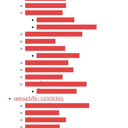
ว่านหางจระเข้ / Aloe
ยูโฟเบีย / Euphorbia
ฟรองซัว / Francoisii
โป๊ยเซียน / Milii crown of thorns
มะพร้าวทะเลทราย / dorstenia
อากาเว่ / Agave
สับปะรดสี / Aechmea
ทิลแลนเซีย / Tillandsia
แพรเซี่ยงไฮ้ / portulaca
คุณนายตื่นสาย / purslane
มอสโรส / Mossrose
ไม้อวบน้ำ อื่นๆ / other succulents
ลิ้นมังกร / sansevieria
เจสเนอร์เรีย / GESNERIA
แอฟริกันไวโอเลต / African Violet
บีโกเนีย / Begonia
กล็อกซิเนีย / Gloxinia
พรมญี่ปุ่น / episcia