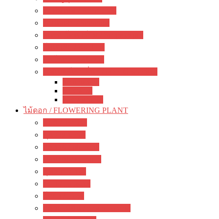
อะคิมิเนส / Achimenes
ซินนิงเจีย / Sinningia
สเตรปโตคาร์ปัส / Streptocapus
โคเฮเลีย / Kohleria
อัลโซเบีย / Alsobia
เจสเนอร์เรีย อื่นๆ / other Gesneriads
Smithiantha
Seemania
Nematanthus
ไม้ดอก / FLOWERING PLANT
มะลิ / jasmine
พุด / gardenia
ลีลาวดี / plumeria
ชวนชม / adenium
กุหลาบ / rose
ชบา / Hibiscus
โฮย่า / Hoya
กล้วยไม้ดิน / ground orchid