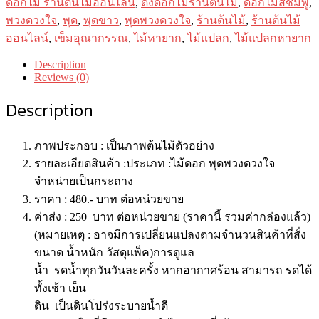
ดอกไม้ ร้านต้นไม้ออนไลน์
,
ดงดอกไม้ร้านต้นไม้
,
ดอกไม้สีชมพู
,
พวงดวงใจ
,
พุด
,
พุดขาว
,
พุดพวงดวงใจ
,
ร้านต้นไม้
,
ร้านต้นไม้
ออนไลน์
,
เข็มอุณากรรณ
,
ไม้หายาก
,
ไม้แปลก
,
ไม้แปลกหายาก
Description
Reviews (0)
Description
ภาพประกอบ : เป็นภาพต้นไม้ตัวอย่าง
รายละเอียดสินค้า :ประเภท :ไม้ดอก พุดพวงดวงใจ
จำหน่ายเป็นกระถาง
ราคา : 480.- บาท ต่อหน่วยขาย
ค่าส่ง : 250 บาท ต่อหน่วยขาย (ราคานี้ รวมค่ากล่องแล้ว)
(หมายเหตุ : อาจมีการเปลี่ยนแปลงตามจำนวนสินค้าที่สั่ง
ขนาด น้ำหนัก วัสดุแพ็ค)การดูแล
น้ำ รดน้ำทุกวันวันละครั้ง หากอากาศร้อน สามารถ รดได้
ทั้งเช้า เย็น
ดิน เป็นดินโปร่งระบายน้ำดี