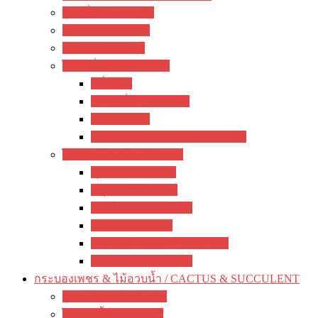
ว่านสี่ทิศ / amaryllis
อ๊อกซาลิส / Oxalis
พลับพลึง / crinum
ไม้หัวอื่นๆ / other bulbs
ลิลี่ / Lily
ซ่อนกลิ่น / polianthes
รักเร่ / dahlia
ดอกไม้จีน / hemerocallis / day lily
ไม้หน่อ ไม้เหง้า / rhizome
พุทธรักษา / canna
ปทุมมา / Curcuma
เฮลิโคเนีย / Heliconia
ดาหลา / etlingera
มหาหงส์ / สเลเต / hedychium
ขิง / Alpinia Purpurata
กระบองเพชร & ไม้อวบน้ำ / CACTUS & SUCCULENT
กระบองเพชร / Cactus
ไม้อวบน้ำ / Succulent