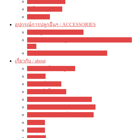
ไม้น้ำ / Water Plant
เมล็ดพันธุ์ / seeds
อื่นๆ / other
อุปกรณ์การปลูกอื่นๆ / ACCESSORIES
วัสดุปลูก / Planting materials
อุปกรณ์ทำสวน ปลูกต้นไม้ / gardening accessories +
tools
ของตกแต่งสวนสวย / garden decoration
เกี่ยวกับ / about
ความคิดเห็นจากลูกค้า
ภาพรวม
คำถามที่พบบ่อย
วิธีการสั่งซื้อสินค้า
วิธีชำระเงิน&แจ้งการชำระเงิน
ตรวจสอบสถานะการจัดส่งสินค้า
การรับประกัน / เปลี่ยนคืนสินค้า
ห้องข่าว
กิจกรรม
บทความ