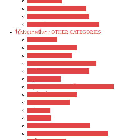
กล้วยไม้ / orchid
รองเท้านารี / paphiopedilum
ไม้ดอกหอม / Fragrant flowers
ไม้ดอกอื่นๆ / other flowering plants
ไม้ประเภทอื่นๆ / OTHER CATEGORIES
ไม้ยืนต้น / tree
ไม้ประดับ / garden plant
ไม้มงคล / lucky plant
บอนไซ & ไม้แคระ / Bonsai Plant
ไม้เลื้อย / Climbers & Creepers
สมุนไพร / herbs
สมุนไพรสำหรับสัตว์เลี้ยง / Herbs For Pets
มะเดื่อฝรั่ง / Ficus & Fig
ผัก / Vegetable Plants
เฟิร์น / fern
มอส / moss
ไม้กินแมลง / carnivorous plant
ปาล์ม ปรง และ สน / palm cycas & pine