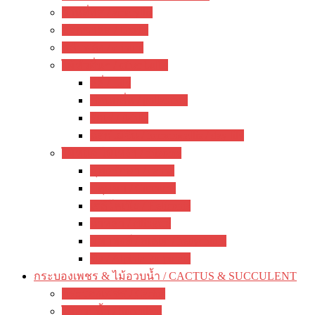
ว่านสี่ทิศ / amaryllis
อ๊อกซาลิส / Oxalis
พลับพลึง / crinum
ไม้หัวอื่นๆ / other bulbs
ลิลี่ / Lily
ซ่อนกลิ่น / polianthes
รักเร่ / dahlia
ดอกไม้จีน / hemerocallis / day lily
ไม้หน่อ ไม้เหง้า / rhizome
พุทธรักษา / canna
ปทุมมา / Curcuma
เฮลิโคเนีย / Heliconia
ดาหลา / etlingera
มหาหงส์ / สเลเต / hedychium
ขิง / Alpinia Purpurata
กระบองเพชร & ไม้อวบน้ำ / CACTUS & SUCCULENT
กระบองเพชร / Cactus
ไม้อวบน้ำ / Succulent