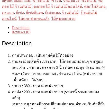
myrtle
,
Indian lilac
,
ขายต้นไม้
,
คำฮ่อ
,
จีหมุ่ยอวย
,
ซื้อต้นไม้
,
ดง
ดอกไม้ ร้านต้นไม้
,
ดงดอกไม้ ร้านต้นไม้ออนไลน์
,
ดอกไม้สีแดง
,
ตะแบก
,
ยี่เข่ง
,
ยี่เข่งสีแดง
,
ยี่เข่งแดง
,
ร้านต้นไม้
,
ร้านต้นไม้
ออนไลน์
,
ไม้ดอกสวยทนแล้ง
,
ไม้พุ่มดอกสวย
Description
Reviews (0)
Description
ภาพประกอบ : เป็นภาพต้นไม้ตัวอย่าง
รายละเอียดสินค้า :ประเภท : ไม้ดอกหอมอ่อนๆ ชมพูอม
แดงเข้ม , ขนาด : กระถาง 5 นิ้ว ต้นความสูง ประมาณ 50
ซม.+ (วัดจากขอบกระถาง) , จำนวน : 1 ต้น (หน่วยขาย)
, น้ำหนัก : – ไม่ระบุ –
ราคา : 380.- บาท ต่อหน่วยขาย
ค่าส่ง : 200.- บาท ต่อหน่วยขาย (ราคานี้ รวมค่ากล่อง
แล้ว)
(หมายเหตุ : อาจมีการเปลี่ยนแปลงตามจำนวนสินค้าที่สั่ง