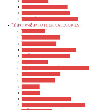
กล้วยไม้ / orchid
รองเท้านารี / paphiopedilum
ไม้ดอกหอม / Fragrant flowers
ไม้ดอกอื่นๆ / other flowering plants
ไม้ประเภทอื่นๆ / OTHER CATEGORIES
ไม้ยืนต้น / tree
ไม้ประดับ / garden plant
ไม้มงคล / lucky plant
บอนไซ & ไม้แคระ / Bonsai Plant
ไม้เลื้อย / Climbers & Creepers
สมุนไพร / herbs
สมุนไพรสำหรับสัตว์เลี้ยง / Herbs For Pets
มะเดื่อฝรั่ง / Ficus & Fig
ผัก / Vegetable Plants
เฟิร์น / fern
มอส / moss
ไม้กินแมลง / carnivorous plant
ปาล์ม ปรง และ สน / palm cycas & pine