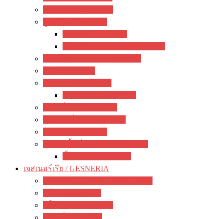
ว่านหางจระเข้ / Aloe
ยูโฟเบีย / Euphorbia
ฟรองซัว / Francoisii
โป๊ยเซียน / Milii crown of thorns
มะพร้าวทะเลทราย / dorstenia
อากาเว่ / Agave
สับปะรดสี / Aechmea
ทิลแลนเซีย / Tillandsia
แพรเซี่ยงไฮ้ / portulaca
คุณนายตื่นสาย / purslane
มอสโรส / Mossrose
ไม้อวบน้ำ อื่นๆ / other succulents
ลิ้นมังกร / sansevieria
เจสเนอร์เรีย / GESNERIA
แอฟริกันไวโอเลต / African Violet
บีโกเนีย / Begonia
กล็อกซิเนีย / Gloxinia
พรมญี่ปุ่น / episcia