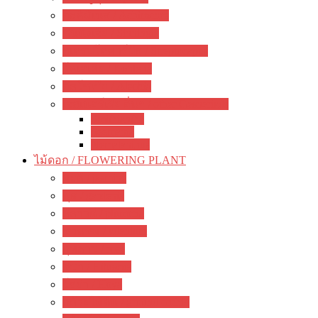
อะคิมิเนส / Achimenes
ซินนิงเจีย / Sinningia
สเตรปโตคาร์ปัส / Streptocapus
โคเฮเลีย / Kohleria
อัลโซเบีย / Alsobia
เจสเนอร์เรีย อื่นๆ / other Gesneriads
Smithiantha
Seemania
Nematanthus
ไม้ดอก / FLOWERING PLANT
มะลิ / jasmine
พุด / gardenia
ลีลาวดี / plumeria
ชวนชม / adenium
กุหลาบ / rose
ชบา / Hibiscus
โฮย่า / Hoya
กล้วยไม้ดิน / ground orchid