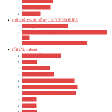
ไม้น้ำ / Water Plant
เมล็ดพันธุ์ / seeds
อื่นๆ / other
อุปกรณ์การปลูกอื่นๆ / ACCESSORIES
วัสดุปลูก / Planting materials
อุปกรณ์ทำสวน ปลูกต้นไม้ / gardening accessories +
tools
ของตกแต่งสวนสวย / garden decoration
เกี่ยวกับ / about
ความคิดเห็นจากลูกค้า
ภาพรวม
คำถามที่พบบ่อย
วิธีการสั่งซื้อสินค้า
วิธีชำระเงิน&แจ้งการชำระเงิน
ตรวจสอบสถานะการจัดส่งสินค้า
การรับประกัน / เปลี่ยนคืนสินค้า
ห้องข่าว
กิจกรรม
บทความ