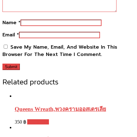
Name
*
Email
*
Save My Name, Email, And Website In This
Browser For The Next Time I Comment.
Related products
Queens Wreath,พวงครามออสเตรเลีย
350
฿
Add to cart