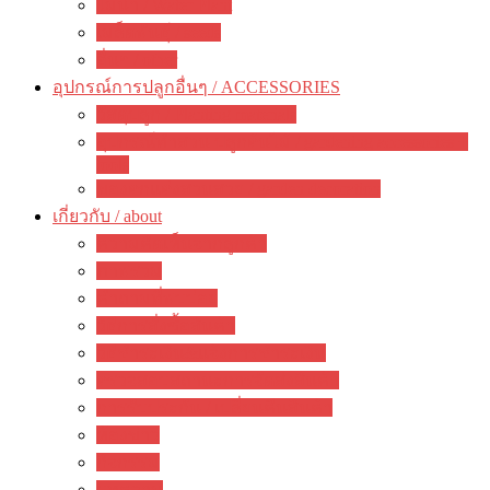
ไม้น้ำ / Water Plant
เมล็ดพันธุ์ / seeds
อื่นๆ / other
อุปกรณ์การปลูกอื่นๆ / ACCESSORIES
วัสดุปลูก / Planting materials
อุปกรณ์ทำสวน ปลูกต้นไม้ / gardening accessories +
tools
ของตกแต่งสวนสวย / garden decoration
เกี่ยวกับ / about
ความคิดเห็นจากลูกค้า
ภาพรวม
คำถามที่พบบ่อย
วิธีการสั่งซื้อสินค้า
วิธีชำระเงิน&แจ้งการชำระเงิน
ตรวจสอบสถานะการจัดส่งสินค้า
การรับประกัน / เปลี่ยนคืนสินค้า
ห้องข่าว
กิจกรรม
บทความ