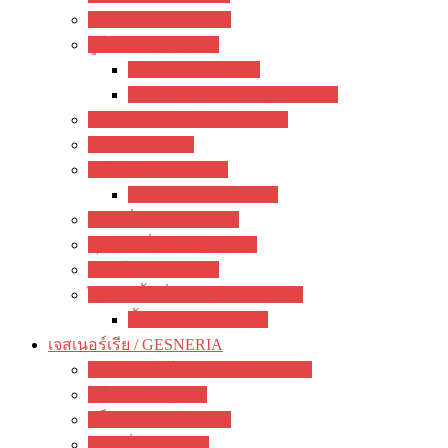
ว่านหางจระเข้ / Aloe
ยูโฟเบีย / Euphorbia
ฟรองซัว / Francoisii
โป๊ยเซียน / Milii crown of thorns
มะพร้าวทะเลทราย / dorstenia
อากาเว่ / Agave
สับปะรดสี / Aechmea
ทิลแลนเซีย / Tillandsia
แพรเซี่ยงไฮ้ / portulaca
คุณนายตื่นสาย / purslane
มอสโรส / Mossrose
ไม้อวบน้ำ อื่นๆ / other succulents
ลิ้นมังกร / sansevieria
เจสเนอร์เรีย / GESNERIA
แอฟริกันไวโอเลต / African Violet
บีโกเนีย / Begonia
กล็อกซิเนีย / Gloxinia
พรมญี่ปุ่น / episcia