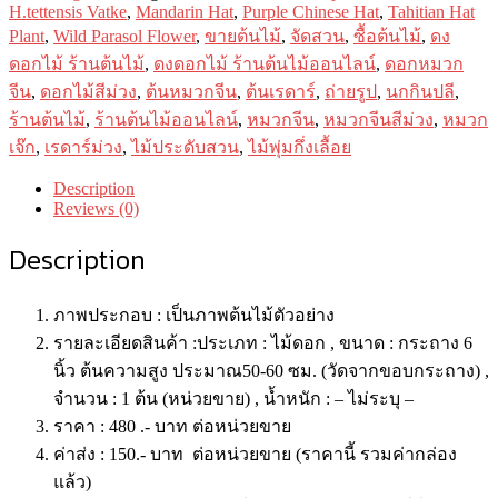
ม่วง
H.tettensis Vatke
,
Mandarin Hat
,
Purple Chinese Hat
,
Tahitian Hat
เร
Plant
,
Wild Parasol Flower
,
ขายต้นไม้
,
จัดสวน
,
ซื้อต้นไม้
,
ดง
ดาห์
ดอกไม้ ร้านต้นไม้
,
ดงดอกไม้ ร้านต้นไม้ออนไลน์
,
ดอกหมวก
สี
จีน
,
ดอกไม้สีม่วง
,
ต้นหมวกจีน
,
ต้นเรดาร์
,
ถ่ายรูป
,
นกกินปลี
,
ม่วง(Purple
ร้านต้นไม้
,
ร้านต้นไม้ออนไลน์
,
หมวกจีน
,
หมวกจีนสีม่วง
,
หมวก
Chinese
เจ๊ก
,
เรดาร์ม่วง
,
ไม้ประดับสวน
,
ไม้พุ่มกึ่งเลื้อย
Hat)
quantity
Description
Reviews (0)
Description
ภาพประกอบ : เป็นภาพต้นไม้ตัวอย่าง
รายละเอียดสินค้า :ประเภท : ไม้ดอก , ขนาด : กระถาง 6
นิ้ว ต้นความสูง ประมาณ50-60 ซม. (วัดจากขอบกระถาง) ,
จำนวน : 1 ต้น (หน่วยขาย) , น้ำหนัก : – ไม่ระบุ –
ราคา : 480 .- บาท ต่อหน่วยขาย
ค่าส่ง : 150.- บาท ต่อหน่วยขาย (ราคานี้ รวมค่ากล่อง
แล้ว)