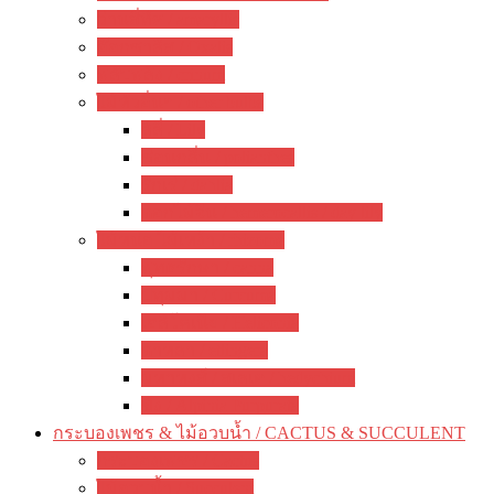
ว่านสี่ทิศ / amaryllis
อ๊อกซาลิส / Oxalis
พลับพลึง / crinum
ไม้หัวอื่นๆ / other bulbs
ลิลี่ / Lily
ซ่อนกลิ่น / polianthes
รักเร่ / dahlia
ดอกไม้จีน / hemerocallis / day lily
ไม้หน่อ ไม้เหง้า / rhizome
พุทธรักษา / canna
ปทุมมา / Curcuma
เฮลิโคเนีย / Heliconia
ดาหลา / etlingera
มหาหงส์ / สเลเต / hedychium
ขิง / Alpinia Purpurata
กระบองเพชร & ไม้อวบน้ำ / CACTUS & SUCCULENT
กระบองเพชร / Cactus
ไม้อวบน้ำ / Succulent